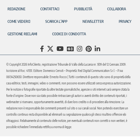
REDAZIONE
CONTATTACI
PUBBLICITÀ
COLLABORA
COME VEDERCI
SCARICA L’APP
NEWSLETTER
PRIVACY
GESTIONE RECLAMI
CODICE DI CONDOTTA
© Copyright 2026 InfoCilento, registrazione Tribunale di Vallo della Lucania nr. 1/09 del 12 Gennaio 2009.
Iscrizione al Roc: 41551. Editore: Domenico Cerruti – Proprietà: Red Digital Communication S.r.l. – P.iva
06134250650. Direttore responsabile: Ernesto Rocco | Tutti i contenuti di questo sito sono di proprietà della
casa editrice, testi, immagini, video o commenti, non possono essere utilizzati senza espressa autorizzazione.
Per le notizie o fotografie riportate da altre testate giornalistiche, agenzie o siti internet sarà sempre citata la
fonte d’origine. Dove non sia stato possibile rintracciare gli autori o aventi diritto dei contenuti riportati, i
webmaster si riservano, opportunamente avvertiti, di dare loro credito o di procedere alla rimozione. La
redazione non è responsabile dei commenti presenti sul sito o sui canali social. Non potendo esercitare un
controllo continuo resta disponibile ad eliminarli su segnalazione qualora gli stessi risultino offensivi e/o
oltraggiosi. Relativamente al contenuto delle notizie, per eventuali contenuti non corretti o non veritieri, è
possibile richiedere l’immediata rettifica a norma di legge.