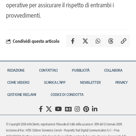
operative per assicurare il rispetto di entrambi i
provvedimenti.
Condividi questo articolo
REDAZIONE
CONTATTACI
PUBBLICITÀ
COLLABORA
COME VEDERCI
SCARICA L’APP
NEWSLETTER
PRIVACY
GESTIONE RECLAMI
CODICE DI CONDOTTA
© Copyright 2026 InfoCilento, registrazione Tribunale di Vallo della Lucania nr. 1/09 del 12 Gennaio 2009.
Iscrizione al Roc: 41551. Editore: Domenico Cerruti – Proprietà: Red Digital Communication S.r.l. – P.iva