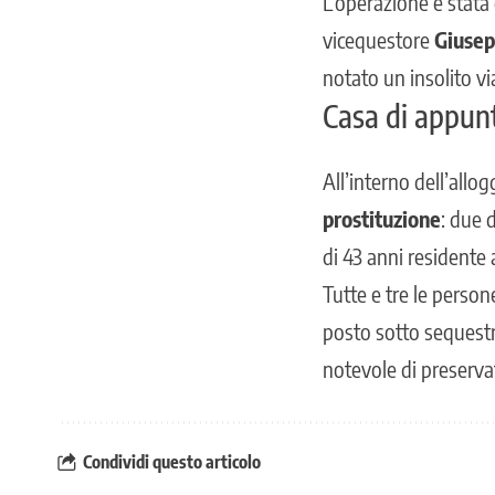
L’operazione è stata
vicequestore
Giusep
notato un insolito v
Casa di appunt
All’interno dell’allo
prostituzione
: due 
di 43 anni residente
Tutte e tre le perso
posto sotto sequestr
notevole di preservat
Condividi questo articolo