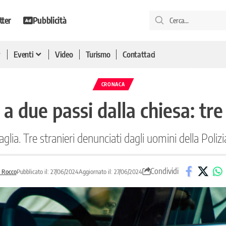
tter
Pubblicità
Eventi
Video
Turismo
Contattaci
CRONACA
a due passi dalla chiesa: tre
ia. Tre stranieri denunciati dagli uomini della Polizia
Condividi
 Rocco
Pubblicato il: 27/06/2024
Aggiornato il: 27/06/2024