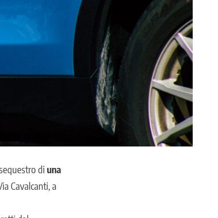
 sequestro di
una
Via Cavalcanti, a