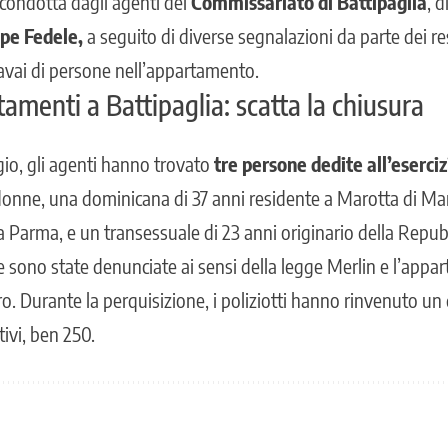
 condotta dagli agenti del
Commissariato di Battipaglia
, d
pe Fedele,
a seguito di diverse segnalazioni da parte dei r
iavai di persone nell’appartamento.
amenti a Battipaglia: scatta la chiusura
ggio, gli agenti hanno trovato
tre persone dedite all’eserciz
donne, una dominicana di 37 anni residente a Marotta di M
 a Parma, e un transessuale di 23 anni originario della Repu
ne sono state denunciate
ai sensi della legge Merlin
e l’appar
o. Durante la perquisizione, i poliziotti hanno rinvenuto un
ivi, ben 250.