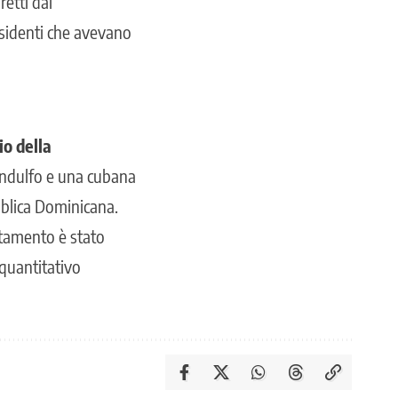
iretti dal
esidenti che avevano
io della
andulfo e una cubana
bblica Dominicana.
tamento è stato
 quantitativo