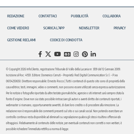
REDAZIONE
CONTATTACI
PUBBLICITÀ
COLLABORA
COME VEDERCI
SCARICA L’APP
NEWSLETTER
PRIVACY
GESTIONE RECLAMI
CODICE DI CONDOTTA
© Copyright 2026 InfoCilento, registrazione Tribunale di Vallo della Lucania nr. 1/09 del 12 Gennaio 2009.
Iscrizione al Roc: 41551. Editore: Domenico Cerruti – Proprietà: Red Digital Communication S.r.l. – P.iva
06134250650. Direttore responsabile: Ernesto Rocco | Tutti i contenuti di questo sito sono di proprietà della
casa editrice, testi, immagini, video o commenti, non possono essere utilizzati senza espressa autorizzazione.
Per le notizie o fotografie riportate da altre testate giornalistiche, agenzie o siti internet sarà sempre citata la
fonte d’origine. Dove non sia stato possibile rintracciare gli autori o aventi diritto dei contenuti riportati, i
webmaster si riservano, opportunamente avvertiti, di dare loro credito o di procedere alla rimozione. La
redazione non è responsabile dei commenti presenti sul sito o sui canali social. Non potendo esercitare un
controllo continuo resta disponibile ad eliminarli su segnalazione qualora gli stessi risultino offensivi e/o
oltraggiosi. Relativamente al contenuto delle notizie, per eventuali contenuti non corretti o non veritieri, è
possibile richiedere l’immediata rettifica a norma di legge.