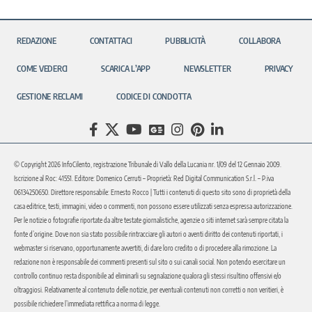
REDAZIONE
CONTATTACI
PUBBLICITÀ
COLLABORA
COME VEDERCI
SCARICA L’APP
NEWSLETTER
PRIVACY
GESTIONE RECLAMI
CODICE DI CONDOTTA
© Copyright 2026 InfoCilento, registrazione Tribunale di Vallo della Lucania nr. 1/09 del 12 Gennaio 2009.
Iscrizione al Roc: 41551. Editore: Domenico Cerruti – Proprietà: Red Digital Communication S.r.l. – P.iva
06134250650. Direttore responsabile: Ernesto Rocco | Tutti i contenuti di questo sito sono di proprietà della
casa editrice, testi, immagini, video o commenti, non possono essere utilizzati senza espressa autorizzazione.
Per le notizie o fotografie riportate da altre testate giornalistiche, agenzie o siti internet sarà sempre citata la
fonte d’origine. Dove non sia stato possibile rintracciare gli autori o aventi diritto dei contenuti riportati, i
webmaster si riservano, opportunamente avvertiti, di dare loro credito o di procedere alla rimozione. La
redazione non è responsabile dei commenti presenti sul sito o sui canali social. Non potendo esercitare un
controllo continuo resta disponibile ad eliminarli su segnalazione qualora gli stessi risultino offensivi e/o
oltraggiosi. Relativamente al contenuto delle notizie, per eventuali contenuti non corretti o non veritieri, è
possibile richiedere l’immediata rettifica a norma di legge.