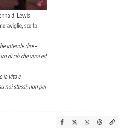
enna di Lewis
meraviglie, scelto
 che intende dire
–
ro di ciò che vuoi ed
 la vita è
u noi stessi, non per