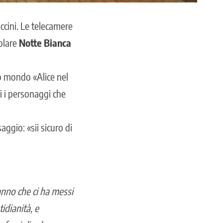
ccini. Le telecamere
colare
Notte Bianca
o mondo «Alice nel
ti i personaggi che
gio: «sii sicuro di
anno che ci ha messi
idianità, e