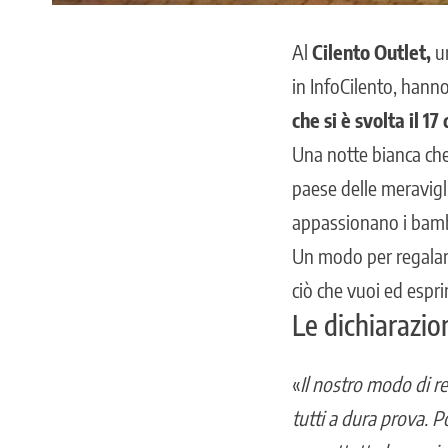
Al
Cilento Outlet,
un
in InfoCilento, hanno
che si è svolta il 1
Una notte bianca che
paese delle meravigli
appassionano i bamb
Un modo per regalare
ciò che vuoi ed espr
Le dichiarazion
«
Il nostro modo di re
tutti a dura prova. P