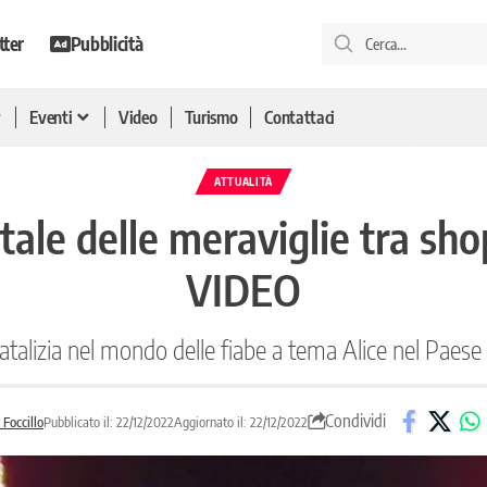
tter
Pubblicità
Eventi
Video
Turismo
Contattaci
ATTUALITÀ
atale delle meraviglie tra sh
VIDEO
natalizia nel mondo delle fiabe a tema Alice nel Paese 
Condividi
Foccillo
Pubblicato il: 22/12/2022
Aggiornato il: 22/12/2022