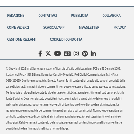
REDAZIONE
CONTATTACI
PUBBLICITÀ
COLLABORA
COME VEDERCI
SCARICA L’APP
NEWSLETTER
PRIVACY
GESTIONE RECLAMI
CODICE DI CONDOTTA
© Copyright 2026 InfoCilento, registrazione Tribunale di Vallo della Lucania nr. 1/09 del 12 Gennaio 2009.
Iscrizione al Roc: 41551. Editore: Domenico Cerruti – Proprietà: Red Digital Communication S.r.l. – P.iva
06134250650. Direttore responsabile: Ernesto Rocco | Tutti i contenuti di questo sito sono di proprietà della
casa editrice, testi, immagini, video o commenti, non possono essere utilizzati senza espressa autorizzazione.
Per le notizie o fotografie riportate da altre testate giornalistiche, agenzie o siti internet sarà sempre citata la
fonte d’origine. Dove non sia stato possibile rintracciare gli autori o aventi diritto dei contenuti riportati, i
webmaster si riservano, opportunamente avvertiti, di dare loro credito o di procedere alla rimozione. La
redazione non è responsabile dei commenti presenti sul sito o sui canali social. Non potendo esercitare un
controllo continuo resta disponibile ad eliminarli su segnalazione qualora gli stessi risultino offensivi e/o
oltraggiosi. Relativamente al contenuto delle notizie, per eventuali contenuti non corretti o non veritieri, è
possibile richiedere l’immediata rettifica a norma di legge.