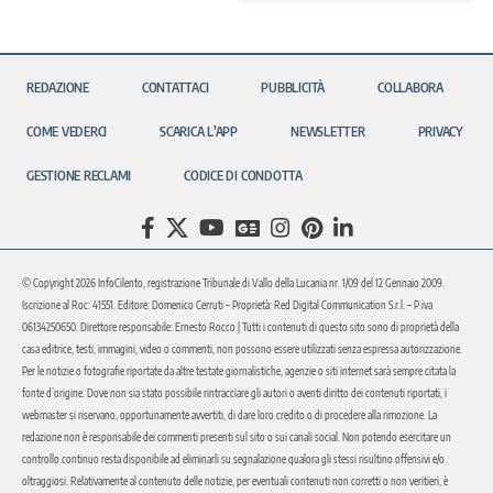
REDAZIONE
CONTATTACI
PUBBLICITÀ
COLLABORA
COME VEDERCI
SCARICA L’APP
NEWSLETTER
PRIVACY
GESTIONE RECLAMI
CODICE DI CONDOTTA
© Copyright 2026 InfoCilento, registrazione Tribunale di Vallo della Lucania nr. 1/09 del 12 Gennaio 2009.
Iscrizione al Roc: 41551. Editore: Domenico Cerruti – Proprietà: Red Digital Communication S.r.l. – P.iva
06134250650. Direttore responsabile: Ernesto Rocco | Tutti i contenuti di questo sito sono di proprietà della
casa editrice, testi, immagini, video o commenti, non possono essere utilizzati senza espressa autorizzazione.
Per le notizie o fotografie riportate da altre testate giornalistiche, agenzie o siti internet sarà sempre citata la
fonte d’origine. Dove non sia stato possibile rintracciare gli autori o aventi diritto dei contenuti riportati, i
webmaster si riservano, opportunamente avvertiti, di dare loro credito o di procedere alla rimozione. La
redazione non è responsabile dei commenti presenti sul sito o sui canali social. Non potendo esercitare un
controllo continuo resta disponibile ad eliminarli su segnalazione qualora gli stessi risultino offensivi e/o
oltraggiosi. Relativamente al contenuto delle notizie, per eventuali contenuti non corretti o non veritieri, è