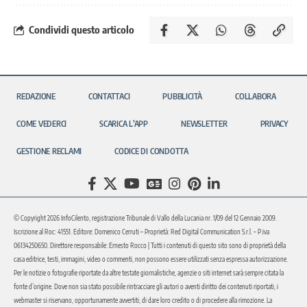
Condividi questo articolo
REDAZIONE
CONTATTACI
PUBBLICITÀ
COLLABORA
COME VEDERCI
SCARICA L’APP
NEWSLETTER
PRIVACY
GESTIONE RECLAMI
CODICE DI CONDOTTA
© Copyright 2026 InfoCilento, registrazione Tribunale di Vallo della Lucania nr. 1/09 del 12 Gennaio 2009.
Iscrizione al Roc: 41551. Editore: Domenico Cerruti – Proprietà: Red Digital Communication S.r.l. – P.iva
06134250650. Direttore responsabile: Ernesto Rocco | Tutti i contenuti di questo sito sono di proprietà della
casa editrice, testi, immagini, video o commenti, non possono essere utilizzati senza espressa autorizzazione.
Per le notizie o fotografie riportate da altre testate giornalistiche, agenzie o siti internet sarà sempre citata la
fonte d’origine. Dove non sia stato possibile rintracciare gli autori o aventi diritto dei contenuti riportati, i
webmaster si riservano, opportunamente avvertiti, di dare loro credito o di procedere alla rimozione. La