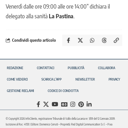
Venerdì dalle ore 09:00 alle ore 14:00” dichiara il
delegato alla sanità
La Pastina
.
Condividi questo articolo
REDAZIONE
CONTATTACI
PUBBLICITÀ
COLLABORA
COME VEDERCI
SCARICA L’APP
NEWSLETTER
PRIVACY
GESTIONE RECLAMI
CODICE DI CONDOTTA
© Copyright 2026 InfoCilento, registrazione Tribunale di Vallo della Lucania nr. 1/09 del 12 Gennaio 2009.
Iscrizione al Roc: 41551. Editore: Domenico Cerruti – Proprietà: Red Digital Communication S.r.l. – P.iva