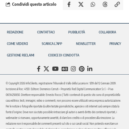
Condividi questo articolo
REDAZIONE
CONTATTACI
PUBBLICITÀ
COLLABORA
COME VEDERCI
SCARICA L’APP
NEWSLETTER
PRIVACY
GESTIONE RECLAMI
CODICE DI CONDOTTA
© Copyright 2026 InfoCilento, registrazione Tribunale di Vallo della Lucania nr. 1/09 del 12 Gennaio 2009.
Iscrizione al Roc: 41551. Editore: Domenico Cerruti – Proprietà: Red Digital Communication S.r.l. – P.iva
06134250650. Direttore responsabile: Ernesto Rocco | Tutti i contenuti di questo sito sono di proprietà della
casa editrice, testi, immagini, video o commenti, non possono essere utilizzati senza espressa autorizzazione.
Per le notizie o fotografie riportate da altre testate giornalistiche, agenzie o siti internet sarà sempre citata la
fonte d’origine. Dove non sia stato possibile rintracciare gli autori o aventi diritto dei contenuti riportati, i
webmaster si riservano, opportunamente avvertiti, di dare loro credito o di procedere alla rimozione. La
redazione non è responsabile dei commenti presenti sul sito o sui canali social. Non potendo esercitare un