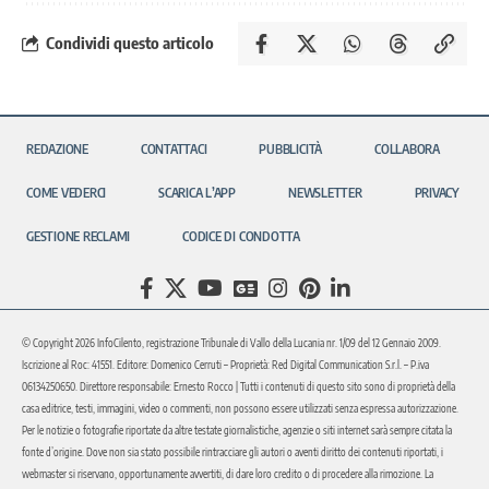
Condividi questo articolo
REDAZIONE
CONTATTACI
PUBBLICITÀ
COLLABORA
COME VEDERCI
SCARICA L’APP
NEWSLETTER
PRIVACY
GESTIONE RECLAMI
CODICE DI CONDOTTA
© Copyright 2026 InfoCilento, registrazione Tribunale di Vallo della Lucania nr. 1/09 del 12 Gennaio 2009.
Iscrizione al Roc: 41551. Editore: Domenico Cerruti – Proprietà: Red Digital Communication S.r.l. – P.iva
06134250650. Direttore responsabile: Ernesto Rocco | Tutti i contenuti di questo sito sono di proprietà della
casa editrice, testi, immagini, video o commenti, non possono essere utilizzati senza espressa autorizzazione.
Per le notizie o fotografie riportate da altre testate giornalistiche, agenzie o siti internet sarà sempre citata la
fonte d’origine. Dove non sia stato possibile rintracciare gli autori o aventi diritto dei contenuti riportati, i
webmaster si riservano, opportunamente avvertiti, di dare loro credito o di procedere alla rimozione. La