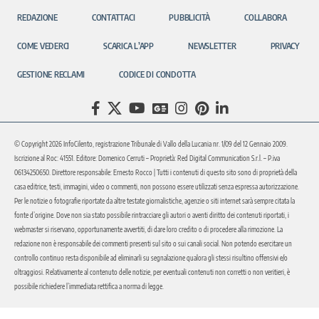
REDAZIONE
CONTATTACI
PUBBLICITÀ
COLLABORA
COME VEDERCI
SCARICA L’APP
NEWSLETTER
PRIVACY
GESTIONE RECLAMI
CODICE DI CONDOTTA
© Copyright 2026 InfoCilento, registrazione Tribunale di Vallo della Lucania nr. 1/09 del 12 Gennaio 2009.
Iscrizione al Roc: 41551. Editore: Domenico Cerruti – Proprietà: Red Digital Communication S.r.l. – P.iva
06134250650. Direttore responsabile: Ernesto Rocco | Tutti i contenuti di questo sito sono di proprietà della
casa editrice, testi, immagini, video o commenti, non possono essere utilizzati senza espressa autorizzazione.
Per le notizie o fotografie riportate da altre testate giornalistiche, agenzie o siti internet sarà sempre citata la
fonte d’origine. Dove non sia stato possibile rintracciare gli autori o aventi diritto dei contenuti riportati, i
webmaster si riservano, opportunamente avvertiti, di dare loro credito o di procedere alla rimozione. La
redazione non è responsabile dei commenti presenti sul sito o sui canali social. Non potendo esercitare un
controllo continuo resta disponibile ad eliminarli su segnalazione qualora gli stessi risultino offensivi e/o
oltraggiosi. Relativamente al contenuto delle notizie, per eventuali contenuti non corretti o non veritieri, è
possibile richiedere l’immediata rettifica a norma di legge.