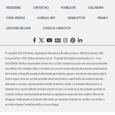
REDAZIONE
CONTATTACI
PUBBLICITÀ
COLLABORA
COME VEDERCI
SCARICA L’APP
NEWSLETTER
PRIVACY
GESTIONE RECLAMI
CODICE DI CONDOTTA
© Copyright 2026 InfoCilento, registrazione Tribunale di Vallo della Lucania nr. 1/09 del 12 Gennaio 2009.
Iscrizione al Roc: 41551. Editore: Domenico Cerruti – Proprietà: Red Digital Communication S.r.l. – P.iva
06134250650. Direttore responsabile: Ernesto Rocco | Tutti i contenuti di questo sito sono di proprietà della
casa editrice, testi, immagini, video o commenti, non possono essere utilizzati senza espressa autorizzazione.
Per le notizie o fotografie riportate da altre testate giornalistiche, agenzie o siti internet sarà sempre citata la
fonte d’origine. Dove non sia stato possibile rintracciare gli autori o aventi diritto dei contenuti riportati, i
webmaster si riservano, opportunamente avvertiti, di dare loro credito o di procedere alla rimozione. La
redazione non è responsabile dei commenti presenti sul sito o sui canali social. Non potendo esercitare un
controllo continuo resta disponibile ad eliminarli su segnalazione qualora gli stessi risultino offensivi e/o
oltraggiosi. Relativamente al contenuto delle notizie, per eventuali contenuti non corretti o non veritieri, è
possibile richiedere l’immediata rettifica a norma di legge.