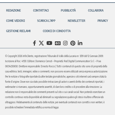
REDAZIONE
CONTATTACI
PUBBLICITÀ
COLLABORA
COME VEDERCI
SCARICA L’APP
NEWSLETTER
PRIVACY
GESTIONE RECLAMI
CODICE DI CONDOTTA
© Copyright 2026 InfoCilento, registrazione Tribunale di Vallo della Lucania nr. 1/09 del 12 Gennaio 2009.
Iscrizione al Roc: 41551. Editore: Domenico Cerruti – Proprietà: Red Digital Communication S.r.l. – P.iva
06134250650. Direttore responsabile: Ernesto Rocco | Tutti i contenuti di questo sito sono di proprietà della
casa editrice, testi, immagini, video o commenti, non possono essere utilizzati senza espressa autorizzazione.
Per le notizie o fotografie riportate da altre testate giornalistiche, agenzie o siti internet sarà sempre citata la
fonte d’origine. Dove non sia stato possibile rintracciare gli autori o aventi diritto dei contenuti riportati, i
webmaster si riservano, opportunamente avvertiti, di dare loro credito o di procedere alla rimozione. La
redazione non è responsabile dei commenti presenti sul sito o sui canali social. Non potendo esercitare un
controllo continuo resta disponibile ad eliminarli su segnalazione qualora gli stessi risultino offensivi e/o
oltraggiosi. Relativamente al contenuto delle notizie, per eventuali contenuti non corretti o non veritieri, è
possibile richiedere l’immediata rettifica a norma di legge.