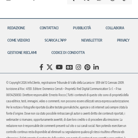
REDAZIONE
CONTATTACI
PUBBLICITÀ
COLLABORA
COME VEDERCI
SCARICA L’APP
NEWSLETTER
PRIVACY
GESTIONE RECLAMI
CODICE DI CONDOTTA
© Copyright 2026 InfoCilento, registrazione Tribunale di Vallo della Lucania nr. 1/09 del 12 Gennaio 2009.
Iscrizione al Roc: 41551. Editore: Domenico Cerruti – Proprietà: Red Digital Communication S.r.l. – P.iva
06134250650. Direttore responsabile: Ernesto Rocco | Tutti i contenuti di questo sito sono di proprietà della
casa editrice, testi, immagini, video o commenti, non possono essere utilizzati senza espressa autorizzazione.
Per le notizie o fotografie riportate da altre testate giornalistiche, agenzie o siti internet sarà sempre citata la
fonte d’origine. Dove non sia stato possibile rintracciare gli autori o aventi diritto dei contenuti riportati, i
webmaster si riservano, opportunamente avvertiti, di dare loro credito o di procedere alla rimozione. La
redazione non è responsabile dei commenti presenti sul sito o sui canali social. Non potendo esercitare un
controllo continuo resta disponibile ad eliminarli su segnalazione qualora gli stessi risultino offensivi e/o
oltraggiosi. Relativamente al contenuto delle notizie, per eventuali contenuti non corretti o non veritieri, è