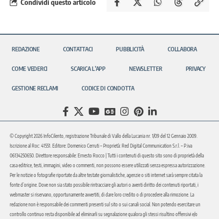
Condividi questo articolo
REDAZIONE
CONTATTACI
PUBBLICITÀ
COLLABORA
COME VEDERCI
SCARICA L’APP
NEWSLETTER
PRIVACY
GESTIONE RECLAMI
CODICE DI CONDOTTA
© Copyright 2026 InfoCilento, registrazione Tribunale di Vallo della Lucania nr. 1/09 del 12 Gennaio 2009.
Iscrizione al Roc: 41551. Editore: Domenico Cerruti – Proprietà: Red Digital Communication S.r.l. – P.iva
06134250650. Direttore responsabile: Ernesto Rocco | Tutti i contenuti di questo sito sono di proprietà della
casa editrice, testi, immagini, video o commenti, non possono essere utilizzati senza espressa autorizzazione.
Per le notizie o fotografie riportate da altre testate giornalistiche, agenzie o siti internet sarà sempre citata la
fonte d’origine. Dove non sia stato possibile rintracciare gli autori o aventi diritto dei contenuti riportati, i
webmaster si riservano, opportunamente avvertiti, di dare loro credito o di procedere alla rimozione. La
redazione non è responsabile dei commenti presenti sul sito o sui canali social. Non potendo esercitare un
controllo continuo resta disponibile ad eliminarli su segnalazione qualora gli stessi risultino offensivi e/o