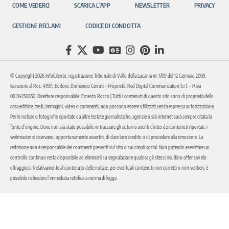
COME VEDERCI
SCARICA L’APP
NEWSLETTER
PRIVACY
GESTIONE RECLAMI
CODICE DI CONDOTTA
© Copyright 2026 InfoCilento, registrazione Tribunale di Vallo della Lucania nr. 1/09 del 12 Gennaio 2009.
Iscrizione al Roc: 41551. Editore: Domenico Cerruti – Proprietà: Red Digital Communication S.r.l. – P.iva
06134250650. Direttore responsabile: Ernesto Rocco | Tutti i contenuti di questo sito sono di proprietà della
casa editrice, testi, immagini, video o commenti, non possono essere utilizzati senza espressa autorizzazione.
Per le notizie o fotografie riportate da altre testate giornalistiche, agenzie o siti internet sarà sempre citata la
fonte d’origine. Dove non sia stato possibile rintracciare gli autori o aventi diritto dei contenuti riportati, i
webmaster si riservano, opportunamente avvertiti, di dare loro credito o di procedere alla rimozione. La
redazione non è responsabile dei commenti presenti sul sito o sui canali social. Non potendo esercitare un
controllo continuo resta disponibile ad eliminarli su segnalazione qualora gli stessi risultino offensivi e/o
oltraggiosi. Relativamente al contenuto delle notizie, per eventuali contenuti non corretti o non veritieri, è
possibile richiedere l’immediata rettifica a norma di legge.