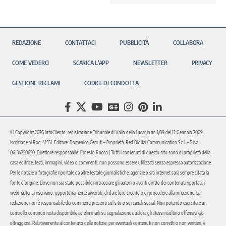
REDAZIONE
CONTATTACI
PUBBLICITÀ
COLLABORA
COME VEDERCI
SCARICA L’APP
NEWSLETTER
PRIVACY
GESTIONE RECLAMI
CODICE DI CONDOTTA
© Copyright 2026 InfoCilento, registrazione Tribunale di Vallo della Lucania nr. 1/09 del 12 Gennaio 2009.
Iscrizione al Roc: 41551. Editore: Domenico Cerruti – Proprietà: Red Digital Communication S.r.l. – P.iva
06134250650. Direttore responsabile: Ernesto Rocco | Tutti i contenuti di questo sito sono di proprietà della
casa editrice, testi, immagini, video o commenti, non possono essere utilizzati senza espressa autorizzazione.
Per le notizie o fotografie riportate da altre testate giornalistiche, agenzie o siti internet sarà sempre citata la
fonte d’origine. Dove non sia stato possibile rintracciare gli autori o aventi diritto dei contenuti riportati, i
webmaster si riservano, opportunamente avvertiti, di dare loro credito o di procedere alla rimozione. La
redazione non è responsabile dei commenti presenti sul sito o sui canali social. Non potendo esercitare un
controllo continuo resta disponibile ad eliminarli su segnalazione qualora gli stessi risultino offensivi e/o
oltraggiosi. Relativamente al contenuto delle notizie, per eventuali contenuti non corretti o non veritieri, è