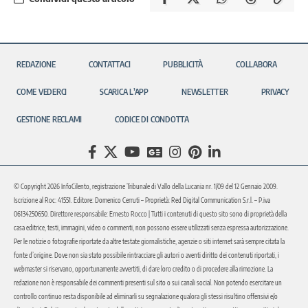
REDAZIONE
CONTATTACI
PUBBLICITÀ
COLLABORA
COME VEDERCI
SCARICA L’APP
NEWSLETTER
PRIVACY
GESTIONE RECLAMI
CODICE DI CONDOTTA
© Copyright 2026 InfoCilento, registrazione Tribunale di Vallo della Lucania nr. 1/09 del 12 Gennaio 2009.
Iscrizione al Roc: 41551. Editore: Domenico Cerruti – Proprietà: Red Digital Communication S.r.l. – P.iva
06134250650. Direttore responsabile: Ernesto Rocco | Tutti i contenuti di questo sito sono di proprietà della
casa editrice, testi, immagini, video o commenti, non possono essere utilizzati senza espressa autorizzazione.
Per le notizie o fotografie riportate da altre testate giornalistiche, agenzie o siti internet sarà sempre citata la
fonte d’origine. Dove non sia stato possibile rintracciare gli autori o aventi diritto dei contenuti riportati, i
webmaster si riservano, opportunamente avvertiti, di dare loro credito o di procedere alla rimozione. La
redazione non è responsabile dei commenti presenti sul sito o sui canali social. Non potendo esercitare un
controllo continuo resta disponibile ad eliminarli su segnalazione qualora gli stessi risultino offensivi e/o