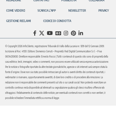
REDAZIONE
CONTATTACI
PUBBLICITÀ
COLLABORA
COME VEDERCI
SCARICA L’APP
NEWSLETTER
PRIVACY
GESTIONE RECLAMI
CODICE DI CONDOTTA
© Copyright 2026 InfoCilento, registrazione Tribunale di Vallo della Lucania nr. 1/09 del 12 Gennaio 2009.
Iscrizione al Roc: 41551. Editore: Domenico Cerruti – Proprietà: Red Digital Communication S.r.l. – P.iva
06134250650. Direttore responsabile: Ernesto Rocco | Tutti i contenuti di questo sito sono di proprietà della
casa editrice, testi, immagini, video o commenti, non possono essere utilizzati senza espressa autorizzazione.
Per le notizie o fotografie riportate da altre testate giornalistiche, agenzie o siti internet sarà sempre citata la
fonte d’origine. Dove non sia stato possibile rintracciare gli autori o aventi diritto dei contenuti riportati, i
webmaster si riservano, opportunamente avvertiti, di dare loro credito o di procedere alla rimozione. La
redazione non è responsabile dei commenti presenti sul sito o sui canali social. Non potendo esercitare un
controllo continuo resta disponibile ad eliminarli su segnalazione qualora gli stessi risultino offensivi e/o
oltraggiosi. Relativamente al contenuto delle notizie, per eventuali contenuti non corretti o non veritieri, è
possibile richiedere l’immediata rettifica a norma di legge.