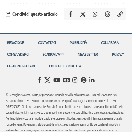
Condividi questo articolo
REDAZIONE
CONTATTACI
PUBBLICITÀ
COLLABORA
COME VEDERCI
SCARICA L’APP
NEWSLETTER
PRIVACY
GESTIONE RECLAMI
CODICE DI CONDOTTA
© Copyright 2026 InfoCilento, registrazione Tribunale di Vallo della Lucania nr. 1/09 del 12 Gennaio 2009.
Iscrizione al Roc: 41551. Editore: Domenico Cerruti – Proprietà: Red Digital Communication S.r.l. – P.iva
06134250650. Direttore responsabile: Ernesto Rocco | Tutti i contenuti di questo sito sono di proprietà della
casa editrice, testi, immagini, video o commenti, non possono essere utilizzati senza espressa autorizzazione.
Per le notizie o fotografie riportate da altre testate giornalistiche, agenzie o siti internet sarà sempre citata la
fonte d’origine. Dove non sia stato possibile rintracciare gli autori o aventi diritto dei contenuti riportati, i
webmaster si riservano, opportunamente avvertiti, di dare loro credito o di procedere alla rimozione. La