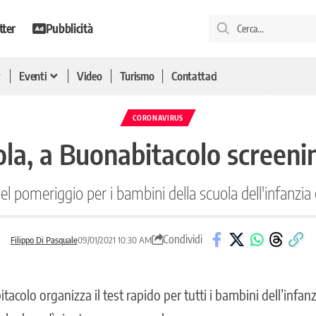
tter
Pubblicità
Eventi
Video
Turismo
Contattaci
CORONAVIRUS
ola, a Buonabitacolo screeni
pomeriggio per i bambini della scuola dell'infanzia 
Condividi
Filippo Di Pasquale
09/01/2021 10:30 AM
acolo organizza il test rapido per tutti i bambini dell’infanz