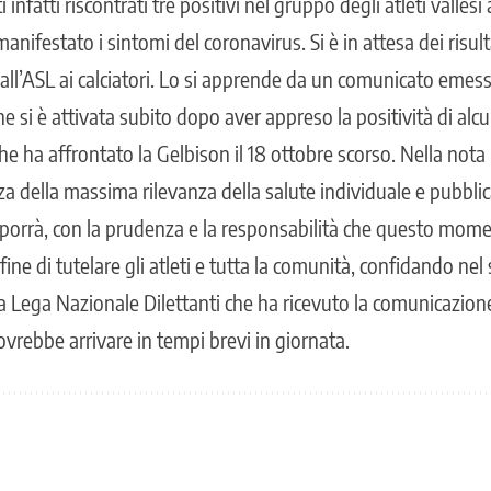
ti infatti riscontrati tre positivi nel gruppo degli atleti valles
nifestato i sintomi del coronavirus. Si è in attesa dei risul
all’ASL ai calciatori. Lo si apprende da un comunicato emess
e si è attivata subito dopo aver appreso la positività di alcun
e ha affrontato la Gelbison il 18 ottobre scorso. Nella nota 
 della massima rilevanza della salute individuale e pubblica
sporrà, con la prudenza e la responsabilità che questo mom
ine di tutelare gli atleti e tutta la comunità, confidando nel 
la Lega Nazionale Dilettanti che ha ricevuto la comunicazione
dovrebbe arrivare in tempi brevi in giornata.