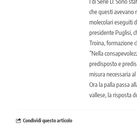
I di Serie D. Sono sta
che questi avevano ma
molecolari eseguiti d
presidente Puglisi, ch
Troina, formazione ch
”Nella consapevolezza
predisposto e predi
misura necessaria al f
Ora la palla passa al
vallese, la risposta 
Condividi questo articolo