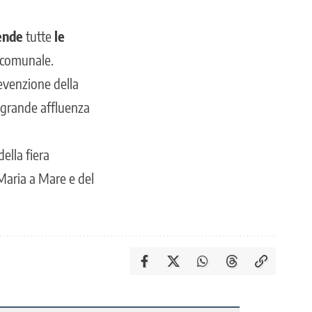
ende
tutte
le
o comunale.
revenzione della
a grande affluenza
ella fiera
 Maria a Mare e del