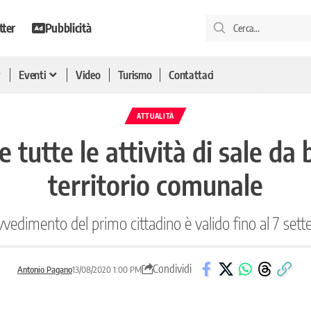
tter
Pubblicità
Eventi
Video
Turismo
Contattaci
ATTUALITÀ
 tutte le attività di sale da 
territorio comunale
ovvedimento del primo cittadino è valido fino al 7 set
Condividi
Antonio Pagano
13/08/2020 1:00 PM