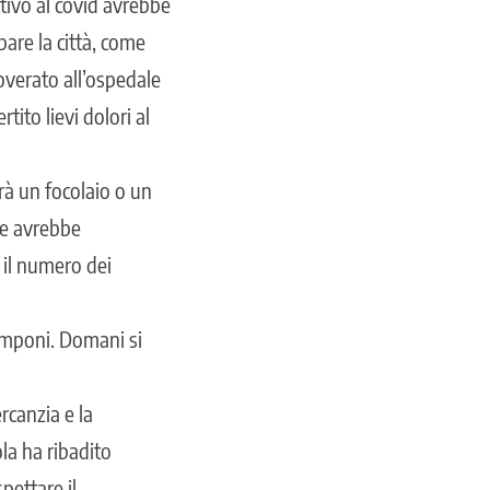
tivo al covid avrebbe
are la città, come
overato all’ospedale
ito lievi dolori al
arà un focolaio o un
ane avrebbe
 il numero dei
tamponi. Domani si
rcanzia e la
ola ha ribadito
pettare il