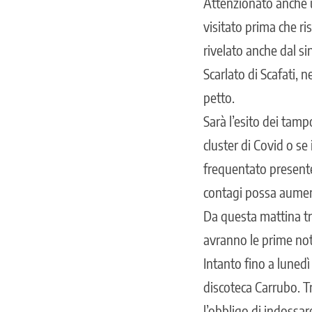
Attenzionato anche u
visitato prima che r
rivelato anche dal s
Scarlato di Scafati, 
petto.
Sarà l’esito dei tamp
cluster di Covid o se
frequentato presente
contagi possa aumen
Da questa mattina tr
avranno le prime not
Intanto fino a lunedì
discoteca Carrubo. Tr
l’obbligo di indossar