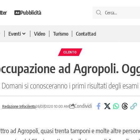
tter
Pubblicità
Eventi
Video
Turismo
Contattaci
CILENTO
occupazione ad Agropoli. Ogg
Domani si conosceranno i primi risultati degli esami
Condividi
Redazione Infocilento
26/07/2020 10:00 AM
uattro ad Agropoli, quasi trenta tamponi e molte altre person