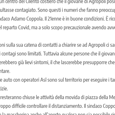
n centro del Cilento costiero che il giovane di Agropoli posi
isultasse contagiato. Sono questi i numeri che fanno preoccup
indaco Adamo Coppola. Il 21enne è in buone condizioni. È ric
nel reparto Covid, ma a solo scopo precauzionale avendo avvert
oni sulla sua catena di contatti a chiarire se ad Agropoli ci s
 i contagi sono limitati. Tuttavia alcune persone che il giov
rebbero già lievi sintomi, il che lascerebbe presupporre che
tare.
e auto con operatori Asl sono sul territorio per eseguire i 
izie.
 resteranno chiuse le attività della movida di piazza della Me
oppo difficile controllare il distanziamento. Il sindaco Copp
e la mascherina anche all’aperto qualora non sia possibile ris