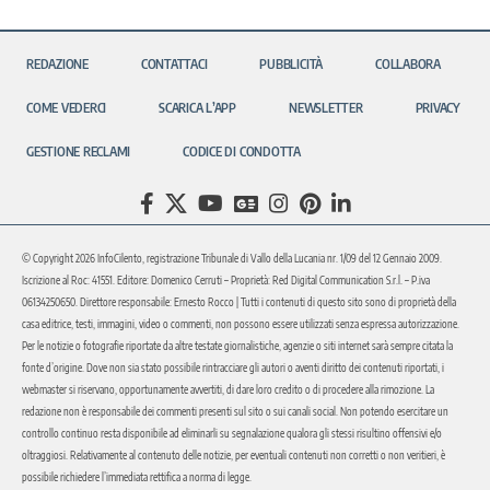
REDAZIONE
CONTATTACI
PUBBLICITÀ
COLLABORA
COME VEDERCI
SCARICA L’APP
NEWSLETTER
PRIVACY
GESTIONE RECLAMI
CODICE DI CONDOTTA
© Copyright 2026 InfoCilento, registrazione Tribunale di Vallo della Lucania nr. 1/09 del 12 Gennaio 2009.
Iscrizione al Roc: 41551. Editore: Domenico Cerruti – Proprietà: Red Digital Communication S.r.l. – P.iva
06134250650. Direttore responsabile: Ernesto Rocco | Tutti i contenuti di questo sito sono di proprietà della
casa editrice, testi, immagini, video o commenti, non possono essere utilizzati senza espressa autorizzazione.
Per le notizie o fotografie riportate da altre testate giornalistiche, agenzie o siti internet sarà sempre citata la
fonte d’origine. Dove non sia stato possibile rintracciare gli autori o aventi diritto dei contenuti riportati, i
webmaster si riservano, opportunamente avvertiti, di dare loro credito o di procedere alla rimozione. La
redazione non è responsabile dei commenti presenti sul sito o sui canali social. Non potendo esercitare un
controllo continuo resta disponibile ad eliminarli su segnalazione qualora gli stessi risultino offensivi e/o
oltraggiosi. Relativamente al contenuto delle notizie, per eventuali contenuti non corretti o non veritieri, è
possibile richiedere l’immediata rettifica a norma di legge.