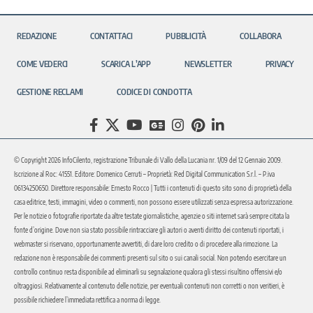
REDAZIONE
CONTATTACI
PUBBLICITÀ
COLLABORA
COME VEDERCI
SCARICA L’APP
NEWSLETTER
PRIVACY
GESTIONE RECLAMI
CODICE DI CONDOTTA
© Copyright 2026 InfoCilento, registrazione Tribunale di Vallo della Lucania nr. 1/09 del 12 Gennaio 2009.
Iscrizione al Roc: 41551. Editore: Domenico Cerruti – Proprietà: Red Digital Communication S.r.l. – P.iva
06134250650. Direttore responsabile: Ernesto Rocco | Tutti i contenuti di questo sito sono di proprietà della
casa editrice, testi, immagini, video o commenti, non possono essere utilizzati senza espressa autorizzazione.
Per le notizie o fotografie riportate da altre testate giornalistiche, agenzie o siti internet sarà sempre citata la
fonte d’origine. Dove non sia stato possibile rintracciare gli autori o aventi diritto dei contenuti riportati, i
webmaster si riservano, opportunamente avvertiti, di dare loro credito o di procedere alla rimozione. La
redazione non è responsabile dei commenti presenti sul sito o sui canali social. Non potendo esercitare un
controllo continuo resta disponibile ad eliminarli su segnalazione qualora gli stessi risultino offensivi e/o
oltraggiosi. Relativamente al contenuto delle notizie, per eventuali contenuti non corretti o non veritieri, è
possibile richiedere l’immediata rettifica a norma di legge.