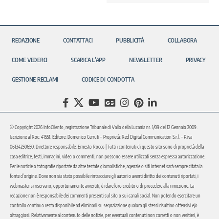
REDAZIONE
CONTATTACI
PUBBLICITÀ
COLLABORA
COME VEDERCI
SCARICA L’APP
NEWSLETTER
PRIVACY
GESTIONE RECLAMI
CODICE DI CONDOTTA
© Copyright 2026 InfoCilento, registrazione Tribunale di Vallo della Lucania nr. 1/09 del 12 Gennaio 2009.
Iscrizione al Roc: 41551. Editore: Domenico Cerruti – Proprietà: Red Digital Communication S.r.l. – P.iva
06134250650. Direttore responsabile: Ernesto Rocco | Tutti i contenuti di questo sito sono di proprietà della
casa editrice, testi, immagini, video o commenti, non possono essere utilizzati senza espressa autorizzazione.
Per le notizie o fotografie riportate da altre testate giornalistiche, agenzie o siti internet sarà sempre citata la
fonte d’origine. Dove non sia stato possibile rintracciare gli autori o aventi diritto dei contenuti riportati, i
webmaster si riservano, opportunamente avvertiti, di dare loro credito o di procedere alla rimozione. La
redazione non è responsabile dei commenti presenti sul sito o sui canali social. Non potendo esercitare un
controllo continuo resta disponibile ad eliminarli su segnalazione qualora gli stessi risultino offensivi e/o
oltraggiosi. Relativamente al contenuto delle notizie, per eventuali contenuti non corretti o non veritieri, è