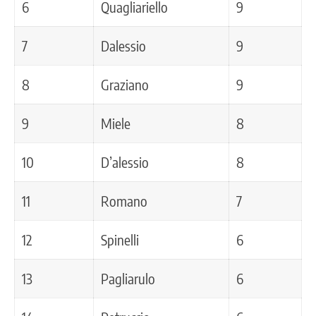
6
Quagliariello
9
7
Dalessio
9
8
Graziano
9
9
Miele
8
10
D’alessio
8
11
Romano
7
12
Spinelli
6
13
Pagliarulo
6