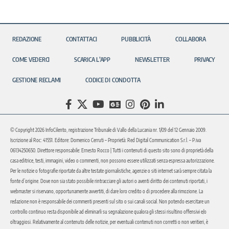
REDAZIONE
CONTATTACI
PUBBLICITÀ
COLLABORA
COME VEDERCI
SCARICA L’APP
NEWSLETTER
PRIVACY
GESTIONE RECLAMI
CODICE DI CONDOTTA
© Copyright 2026 InfoCilento, registrazione Tribunale di Vallo della Lucania nr. 1/09 del 12 Gennaio 2009.
Iscrizione al Roc: 41551. Editore: Domenico Cerruti – Proprietà: Red Digital Communication S.r.l. – P.iva
06134250650. Direttore responsabile: Ernesto Rocco | Tutti i contenuti di questo sito sono di proprietà della
casa editrice, testi, immagini, video o commenti, non possono essere utilizzati senza espressa autorizzazione.
Per le notizie o fotografie riportate da altre testate giornalistiche, agenzie o siti internet sarà sempre citata la
fonte d’origine. Dove non sia stato possibile rintracciare gli autori o aventi diritto dei contenuti riportati, i
webmaster si riservano, opportunamente avvertiti, di dare loro credito o di procedere alla rimozione. La
redazione non è responsabile dei commenti presenti sul sito o sui canali social. Non potendo esercitare un
controllo continuo resta disponibile ad eliminarli su segnalazione qualora gli stessi risultino offensivi e/o
oltraggiosi. Relativamente al contenuto delle notizie, per eventuali contenuti non corretti o non veritieri, è