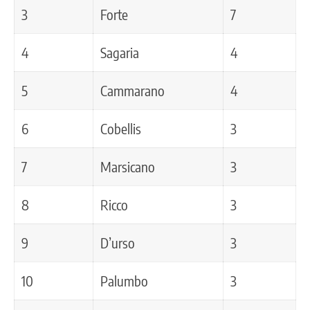
3
Forte
7
4
Sagaria
4
5
Cammarano
4
6
Cobellis
3
7
Marsicano
3
8
Ricco
3
9
D’urso
3
10
Palumbo
3