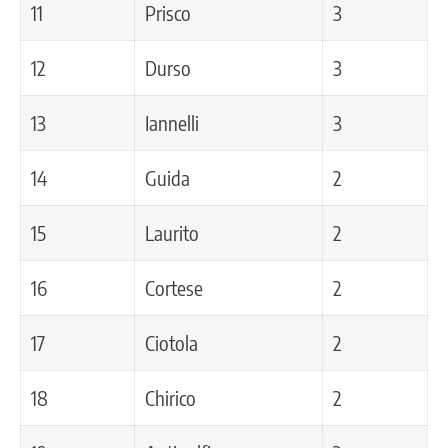
11
Prisco
3
12
Durso
3
13
Iannelli
3
14
Guida
2
15
Laurito
2
16
Cortese
2
17
Ciotola
2
18
Chirico
2