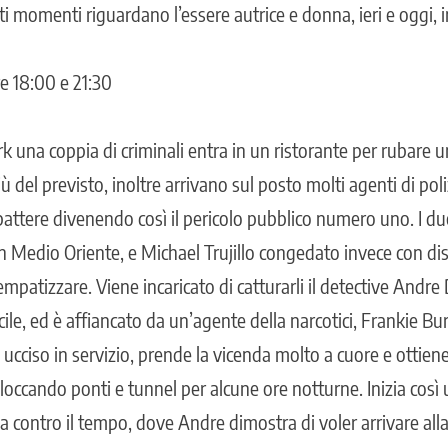
ti momenti riguardano l’essere autrice e donna, ieri e oggi,
re 18:00 e 21:30
una coppia di criminali entra in un ristorante per rubare un
 del previsto, inoltre arrivano sul posto molti agenti di poliz
battere divenendo così il pericolo pubblico numero uno. I d
in Medio Oriente, e Michael Trujillo congedato invece con di
 empatizzare. Viene incaricato di catturarli il detective Andre
facile, ed è affiancato da un’agente della narcotici, Frankie B
o ucciso in servizio, prende la vicenda molto a cuore e ottiene 
loccando ponti e tunnel per alcune ore notturne. Inizia così 
 contro il tempo, dove Andre dimostra di voler arrivare alla