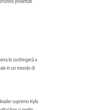
erranno proiettati
rra lo costringerà a
 sale in un mondo di
l leader supremo Kylo
etta! Ren si mette