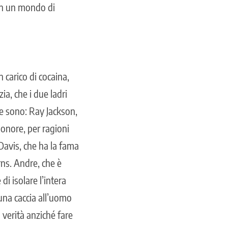
 in un mondo di
 carico di cocaina,
ia, che i due ladri
ue sono: Ray Jackson,
sonore, per ragioni
 Davis, che ha la fama
urns. Andre, che è
di isolare l’intera
una caccia all’uomo
 verità anziché fare