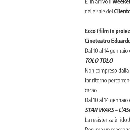
E’ in arrivo il
weeke
nelle sale del
Cilento
Ecco i film in proi
Cineteatro Eduardo
Dal 10 al 14 gennaio 
TOLO TOLO
Non compreso dalla m
far ritorno percorren
cacao.
Dal 10 al 14 gennaio 
STAR WARS – L’A
La resistenza è rido
Ren, ma un messaggio