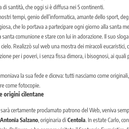
di santità, che oggi si è diffusa nei 5 continenti.
ostri tempi, genio dell’informatica, amante dello sport, degl
giosa, che lo portava a partecipare ogni giorno alla santa m
a santa comunione e stare con lui in adorazione. Il suo slogan
 cielo. Realizzò sul web una mostra dei miracoli eucaristici, ch
ne per i poveri, i senza fissa dimora, i bisognosi, ai quali 
timoniava la sua fede e diceva: tutti nasciamo come original
ere come fotocopie.
e origini cilentane
 sarà certamente proclamato patrono del Web, veniva sempr
Antonia Salzano
, originaria di
Centola
. In estate Carlo, con