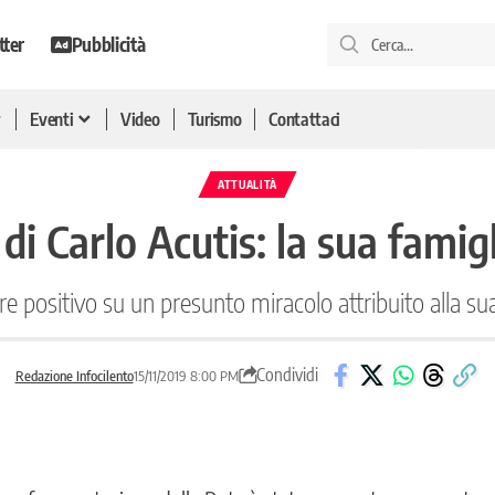
tter
Pubblicità
Eventi
Video
Turismo
Contattaci
ATTUALITÀ
 di Carlo Acutis: la sua famigl
e positivo su un presunto miracolo attribuito alla su
Condividi
Redazione Infocilento
15/11/2019 8:00 PM