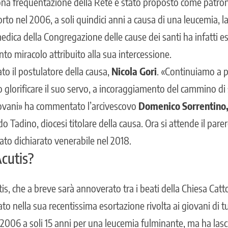
uona frequentazione della Rete è stato proposto come patron
to nel 2006, a soli quindici anni a causa di una leucemia, la
medica della Congregazione delle cause dei santi ha infatti 
to miracolo attribuito alla sua intercessione.
to il postulatore della causa,
Nicola Gori
. «Continuiamo a p
 glorificare il suo servo, a incoraggiamento del cammino di s
iovani» ha commentato l’arcivescovo
Domenico Sorrentino
Tadino, diocesi titolare della causa. Ora si attende il par
tato dichiarato venerabile nel 2018.
Acutis?
is, che a breve sarà annoverato tra i beati della Chiesa Catt
o nella sua recentissima esortazione rivolta ai giovani di t
 2006 a soli 15 anni per una leucemia fulminante, ma ha lascia