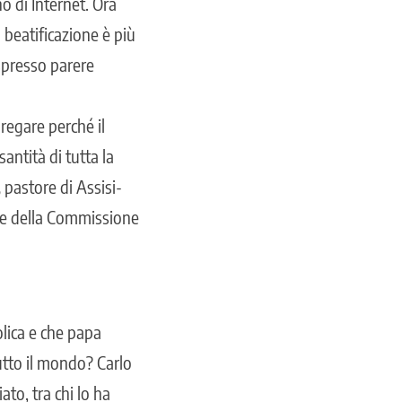
o di Internet. Ora
 beatificazione è più
espresso parere
regare perché il
antità di tutta la
,
pastore di Assisi-
ere della Commissione
olica e che papa
utto il mondo? Carlo
to, tra chi lo ha