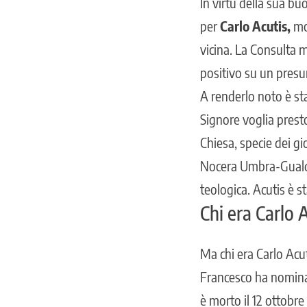
In virtù della sua b
per
Carlo Acutis,
mor
vicina. La Consulta 
positivo su un presun
A renderlo noto è sta
Signore voglia presto
Chiesa, specie dei g
Nocera Umbra-Gualdo 
teologica. Acutis è s
Chi era Carlo 
Ma chi era Carlo Acut
Francesco ha nominat
è morto il 12 ottobre