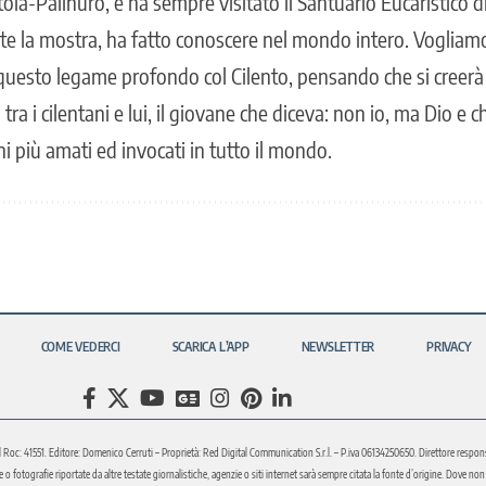
ola-Palinuro, e ha sempre visitato il Santuario Eucaristico 
ite la mostra, ha fatto conoscere nel mondo intero. Vogliamo
questo legame profondo col Cilento, pensando che si creer
tra i cilentani e lui, il giovane che diceva: non io, ma Dio e
i più amati ed invocati in tutto il mondo.
COME VEDERCI
SCARICA L’APP
NEWSLETTER
PRIVACY
l Roc: 41551. Editore: Domenico Cerruti – Proprietà: Red Digital Communication S.r.l. – P.iva 06134250650. Direttore respons
fotografie riportate da altre testate giornalistiche, agenzie o siti internet sarà sempre citata la fonte d’origine. Dove non sia