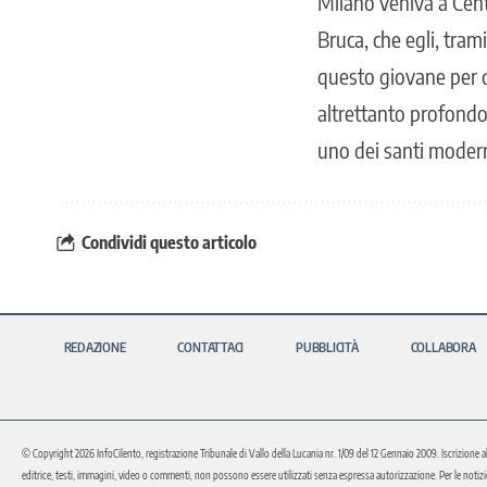
Milano veniva a Cent
Bruca, che egli, tram
questo giovane per 
altrettanto profondo 
uno dei santi modern
Condividi questo articolo
REDAZIONE
CONTATTACI
PUBBLICITÀ
COLLABORA
© Copyright 2026 InfoCilento, registrazione Tribunale di Vallo della Lucania nr. 1/09 del 12 Gennaio 2009. Iscrizione a
editrice, testi, immagini, video o commenti, non possono essere utilizzati senza espressa autorizzazione. Per le notizie o 