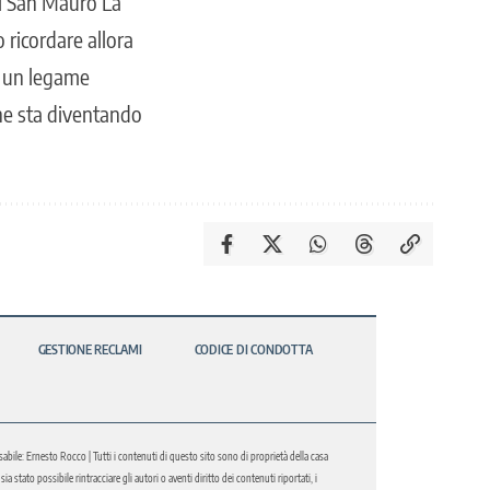
di San Mauro La
 ricordare allora
à un legame
 che sta diventando
GESTIONE RECLAMI
CODICE DI CONDOTTA
abile: Ernesto Rocco | Tutti i contenuti di questo sito sono di proprietà della casa
 stato possibile rintracciare gli autori o aventi diritto dei contenuti riportati, i