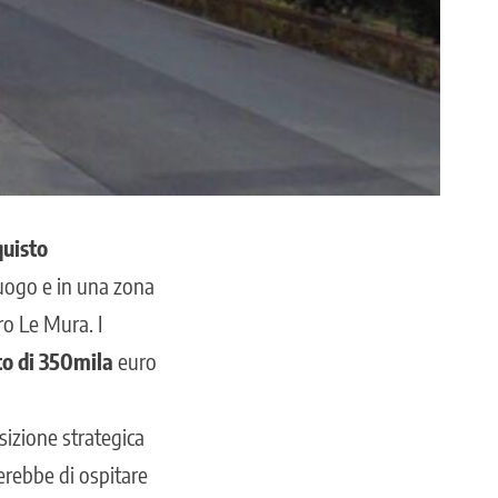
quisto
luogo e in una zona
tro Le Mura. I
to di 350mila
euro
sizione strategica
terebbe di ospitare