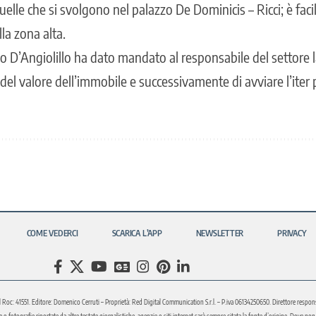
uelle che si svolgono nel palazzo De Dominicis – Ricci; è fac
la zona alta.
o D’Angiolillo ha dato mandato al responsabile del settore l
del valore dell’immobile e successivamente di avviare l’iter p
COME VEDERCI
SCARICA L’APP
NEWSLETTER
PRIVACY
l Roc: 41551. Editore: Domenico Cerruti – Proprietà: Red Digital Communication S.r.l. – P.iva 06134250650. Direttore respons