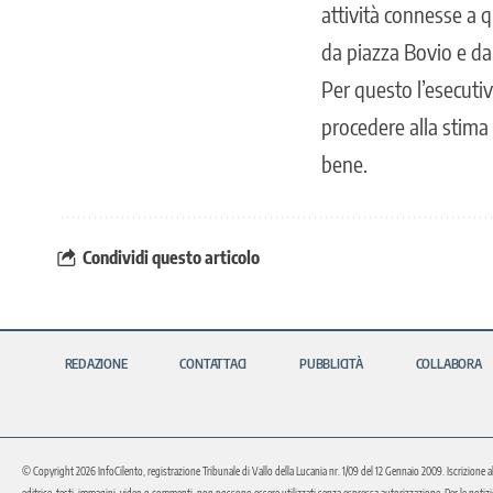
attività connesse a q
da piazza Bovio e dal
Per questo l’esecutiv
procedere alla stima 
bene.
Condividi questo articolo
REDAZIONE
CONTATTACI
PUBBLICITÀ
COLLABORA
© Copyright 2026 InfoCilento, registrazione Tribunale di Vallo della Lucania nr. 1/09 del 12 Gennaio 2009. Iscrizione a