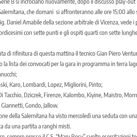
 Serie B si incrociano nuovamente, dopo il discusso play-out
Salernitana, che domani si affronteranno alle ore 15:00 allo
sig. Daniel Amabile della sezione arbitrale di Vicenza, vede i 
ordicesimi con sette punti e gli ospiti quarti con sette lunghe
ta di rifinitura di questa mattina il tecnico Gian Piero Ventur
 la lista dei convocati per la gara in programma in terra lag
nnucchi;
ki, Karo, Lombardi, Lopez, Migliorini, Pinto;
Tacchio, Dziczek, Firenze, Kalombo, Kiyine, Maistro, Morro
Giannetti, Gondo, Jallow.
ione della Salernitana ha visto mercoledì una seduta con una
a da una partita a ranghi misti.
ce, sempre presso il C.S. “Mary Rosy” svolte esercitazioni te