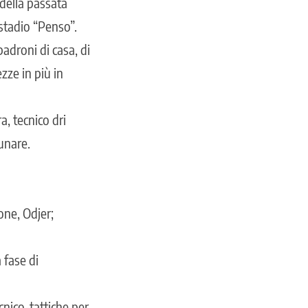
 della passata
 stadio “Penso”.
padroni di casa, di
zze in più in
a, tecnico dri
unare.
ne, Odjer;
 fase di
cnico-tattiche per