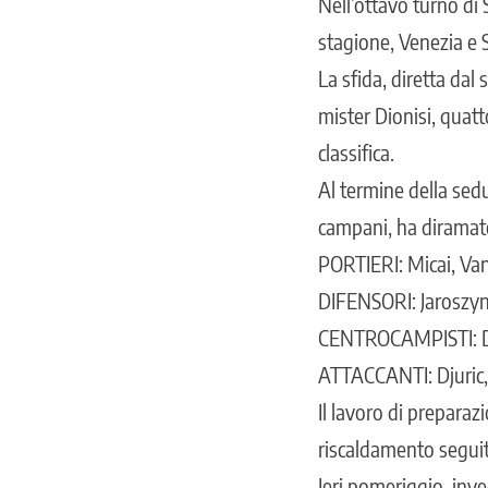
Nell’ottavo turno di
stagione, Venezia e 
La sfida, diretta dal 
mister Dionisi, quatt
classifica.
Al termine della sedu
campani, ha diramato
PORTIERI: Micai, Va
DIFENSORI: Jaroszyns
CENTROCAMPISTI: Di 
ATTACCANTI: Djuric, 
Il lavoro di preparaz
riscaldamento seguit
Ieri pomeriggio, inve