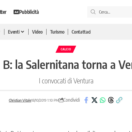
tter
Pubblicità
Eventi
Video
Turismo
Contattaci
CALCIO
 B: la Salernitana torna a V
I convocati di Ventura
Condividi
Christian Vitale
18/10/2019 1:10 PM