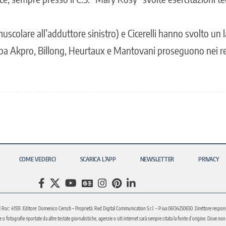
uscolare all’adduttore sinistro) e Cicerelli hanno svolto un l
pa Akpro, Billong, Heurtaux e Mantovani proseguono nei rela
COME VEDERCI
SCARICA L’APP
NEWSLETTER
PRIVACY
l Roc: 41551. Editore: Domenico Cerruti – Proprietà: Red Digital Communication S.r.l. – P.iva 06134250650. Direttore respons
fotografie riportate da altre testate giornalistiche, agenzie o siti internet sarà sempre citata la fonte d’origine. Dove non sia