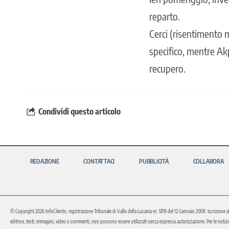
reparto.
Cerci (risentimento m
specifico, mentre Ak
recupero.
Condividi questo articolo
REDAZIONE
CONTATTACI
PUBBLICITÀ
COLLABORA
© Copyright 2026 InfoCilento, registrazione Tribunale di Vallo della Lucania nr. 1/09 del 12 Gennaio 2009. Iscrizione a
editrice, testi, immagini, video o commenti, non possono essere utilizzati senza espressa autorizzazione. Per le notizie o 