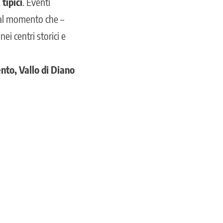
 tipici
. Eventi
 dal momento che –
ei centri storici e
ento, Vallo di Diano