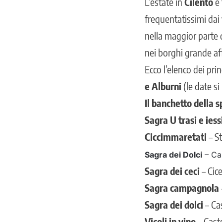
L’estate in
Cilento
è 
frequentatissimi dai
nella maggior parte d
nei borghi grande affl
Ecco l’elenco dei prin
e Alburni
(le date si
Il banchetto della 
Sagra U trasi e iess
Ciccimmaretati
– St
Sagra dei Dolci
– Cas
Sagra dei ceci
– Cic
Sagra campagnola
Sagra dei dolci
– Cas
Vicoli in vino
– Caste