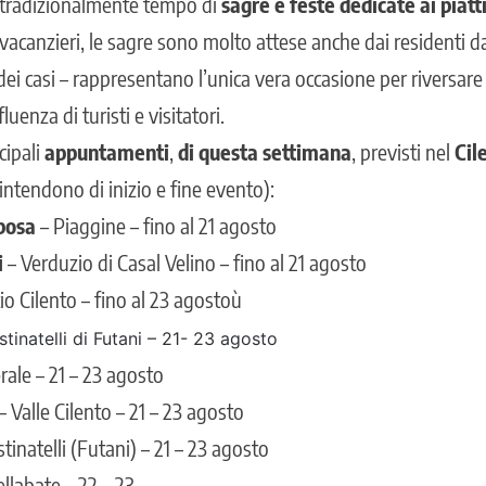
tradizionalmente tempo di
sagre e feste dedicate ai piatti
 vacanzieri, le sagre sono molto attese anche dai residenti
ei casi – rappresentano l’unica vera occasione per riversare n
uenza di turisti e visitatori.
cipali
appuntamenti
,
di questa settimana
, previsti nel
Cil
 intendono di inizio e fine evento):
sposa
– Piaggine – fino al 21 agosto
i
– Verduzio di Casal Velino – fino al 21 agosto
io Cilento – fino al 23 agostoù
tinatelli di Futani – 21- 23 agosto
erale – 21 – 23 agosto
– Valle Cilento – 21 – 23 agosto
tinatelli (Futani) – 21 – 23 agosto
llabate – 22 – 23