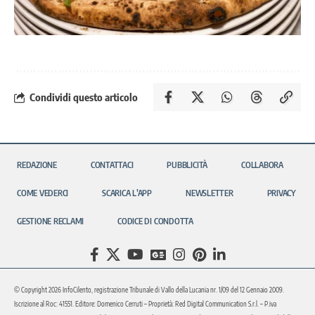
Condividi questo articolo
REDAZIONE
CONTATTACI
PUBBLICITÀ
COLLABORA
COME VEDERCI
SCARICA L’APP
NEWSLETTER
PRIVACY
GESTIONE RECLAMI
CODICE DI CONDOTTA
© Copyright 2026 InfoCilento, registrazione Tribunale di Vallo della Lucania nr. 1/09 del 12 Gennaio 2009.
Iscrizione al Roc: 41551. Editore: Domenico Cerruti – Proprietà: Red Digital Communication S.r.l. – P.iva