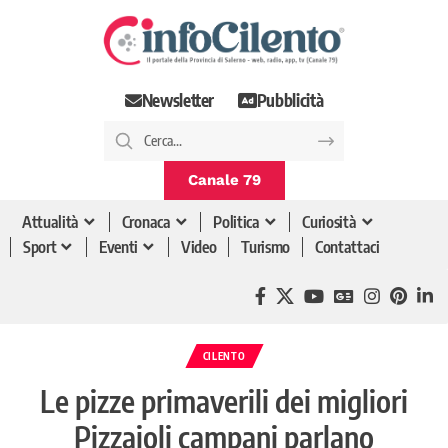
Newsletter
Pubblicità
Canale 79
Attualità
Cronaca
Politica
Curiosità
Sport
Eventi
Video
Turismo
Contattaci
CILENTO
Le pizze primaverili dei migliori
Pizzaioli campani parlano