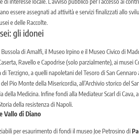
 e di interesse locale. L’avviso pubblico per l’accesso ai contri
ano essere assegnati ad attività e servizi finalizzati allo svi
sei e delle Raccolte.
ei: gli idonei
 Bussola di Amalfi, il Museo Irpino e il Museo Civico di Madda
aserta, Ravello e Capodrise (solo parzialmente), ai musei C
di Terzigno, a quelli napoletani del Tesoro di San Gennaro a
 del Pio Monte della Misericordia, all’Archivio storico del San
ria della Medicina. Infine fondi alla Mediateur Scarl di Cava, 
toria della resistenza di Napoli.
 e Vallo di Diano
iabili per esaurimento di fondi il museo Joe Petrosino di
Pa