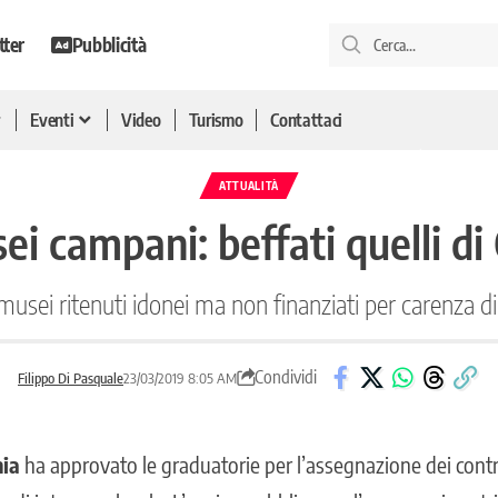
tter
Pubblicità
Eventi
Video
Turismo
Contattaci
ATTUALITÀ
ei campani: beffati quelli di
i musei ritenuti idonei ma non finanziati per carenza d
Condividi
Filippo Di Pasquale
23/03/2019 8:05 AM
nia
ha approvato le graduatorie per l’assegnazione dei contri