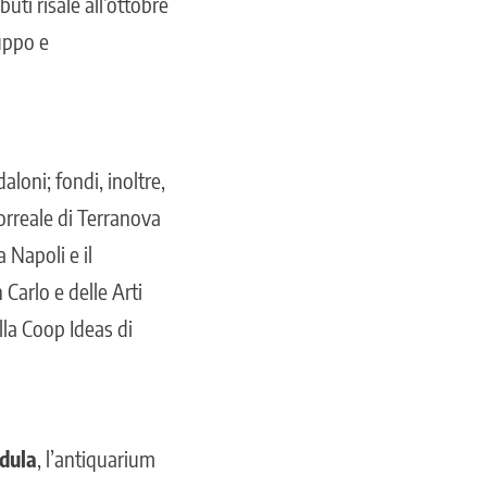
buti risale all’ottobre
luppo e
loni; fondi, inoltre,
orreale di Terranova
 Napoli e il
 Carlo e delle Arti
alla Coop Ideas di
dula
, l’antiquarium