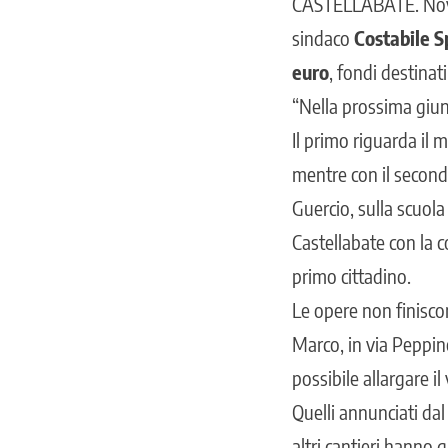
CASTELLABATE
. No
sindaco
Costabile Sp
euro
, fondi destinat
“Nella prossima giun
Il primo riguarda il 
mentre con il secondo
Guercio, sulla scuola
Castellabate con la c
primo cittadino.
Le opere non finisco
Marco, in via Peppino
possibile allargare i
Quelli annunciati dal
altri cantieri hanno 