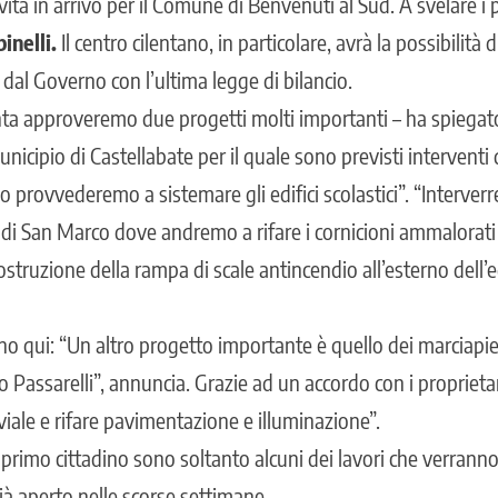
vità in arrivo per il Comune di Benvenuti al Sud. A svelare i p
inelli.
Il centro cilentano, in particolare, avrà la possibilità d
i dal Governo con l’ultima legge di bilancio.
ta approveremo due progetti molti importanti – ha spiegato i
municipio di Castellabate per il quale sono previsti intervent
 provvederemo a sistemare gli edifici scolastici”. “Interverr
 di San Marco dove andremo a rifare i cornicioni ammalorati 
ostruzione della rampa di scale antincendio all’esterno dell’ed
no qui: “Un altro progetto importante è quello dei marciapied
 Passarelli”, annuncia. Grazie ad un accordo con i proprietar
l viale e rifare pavimentazione e illuminazione”.
 primo cittadino sono soltanto alcuni dei lavori che verranno r
già aperto nelle scorse settimane.