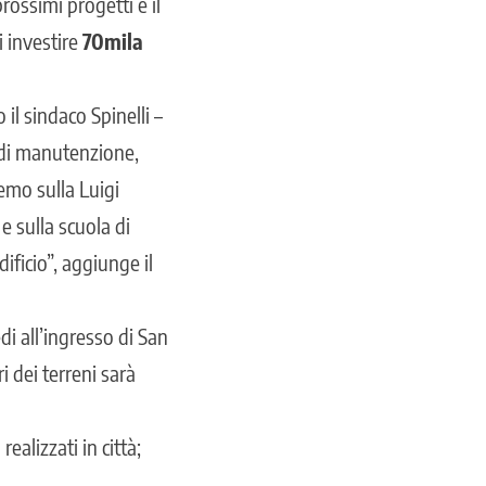
rossimi progetti è il
i investire
70mila
l sindaco Spinelli –
i di manutenzione,
emo sulla Luigi
e sulla scuola di
ificio”, aggiunge il
i all’ingresso di San
i dei terreni sarà
ealizzati in città;