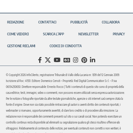
REDAZIONE
CONTATTACI
PUBBLICITÀ
COLLABORA
COME VEDERCI
SCARICA L’APP
NEWSLETTER
PRIVACY
GESTIONE RECLAMI
CODICE DI CONDOTTA
© Copyright 2026 InfoCilento, registrazione Tribunale di Vallo della Lucania nr. 1/09 del 12 Gennaio 2009.
Iscrizione al Roc: 41551. Editore: Domenico Cerruti – Proprietà: Red Digital Communication S.r.l. – P.iva
06134250650. Direttore responsabile: Ernesto Rocco | Tutti i contenuti di questo sito sono di proprietà della
casa editrice, testi, immagini, video o commenti, non possono essere utilizzati senza espressa autorizzazione.
Per le notizie o fotografie riportate da altre testate giornalistiche, agenzie o siti internet sarà sempre citata la
fonte d’origine. Dove non sia stato possibile rintracciare gli autori o aventi diritto dei contenuti riportati, i
webmaster si riservano, opportunamente avvertiti, di dare loro credito o di procedere alla rimozione. La
redazione non è responsabile dei commenti presenti sul sito o sui canali social. Non potendo esercitare un
controllo continuo resta disponibile ad eliminarli su segnalazione qualora gli stessi risultino offensivi e/o
oltraggiosi. Relativamente al contenuto delle notizie, per eventuali contenuti non corretti o non veritieri, è