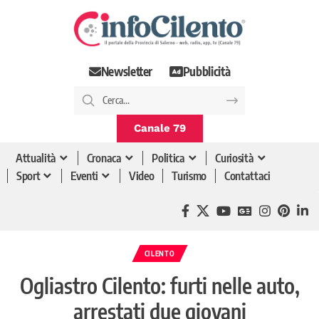
Newsletter
Pubblicità
Canale 79
Attualità
Cronaca
Politica
Curiosità
Sport
Eventi
Video
Turismo
Contattaci
CILENTO
Ogliastro Cilento: furti nelle auto,
arrestati due giovani