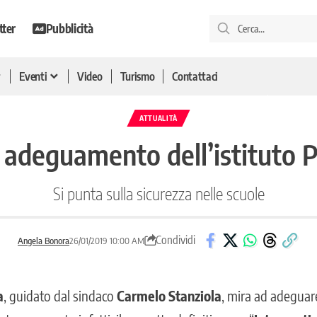
tter
Pubblicità
Eventi
Video
Turismo
Contattaci
ATTUALITÀ
i adeguamento dell’istituto 
Si punta sulla sicurezza nelle scuole
Condividi
Angela Bonora
26/01/2019 10:00 AM
a
, guidato dal sindaco
Carmelo Stanziola
, mira ad adeguare 