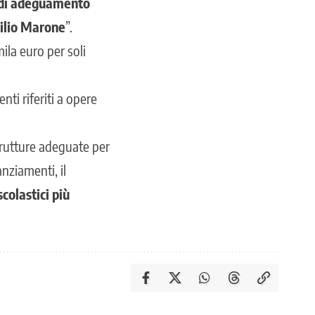
 di adeguamento
gilio Marone
”.
mila euro per soli
nti riferiti a opere
strutture adeguate per
nziamenti, il
scolastici più