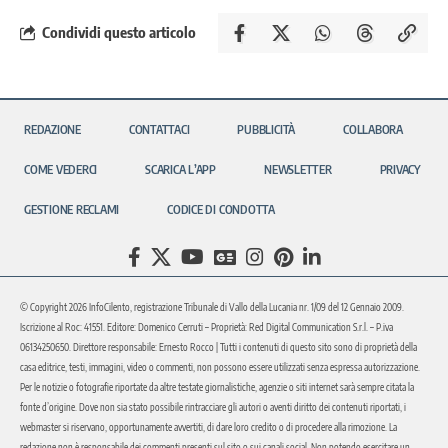
Condividi questo articolo
REDAZIONE
CONTATTACI
PUBBLICITÀ
COLLABORA
COME VEDERCI
SCARICA L’APP
NEWSLETTER
PRIVACY
GESTIONE RECLAMI
CODICE DI CONDOTTA
© Copyright 2026 InfoCilento, registrazione Tribunale di Vallo della Lucania nr. 1/09 del 12 Gennaio 2009.
Iscrizione al Roc: 41551. Editore: Domenico Cerruti – Proprietà: Red Digital Communication S.r.l. – P.iva
06134250650. Direttore responsabile: Ernesto Rocco | Tutti i contenuti di questo sito sono di proprietà della
casa editrice, testi, immagini, video o commenti, non possono essere utilizzati senza espressa autorizzazione.
Per le notizie o fotografie riportate da altre testate giornalistiche, agenzie o siti internet sarà sempre citata la
fonte d’origine. Dove non sia stato possibile rintracciare gli autori o aventi diritto dei contenuti riportati, i
webmaster si riservano, opportunamente avvertiti, di dare loro credito o di procedere alla rimozione. La
redazione non è responsabile dei commenti presenti sul sito o sui canali social. Non potendo esercitare un