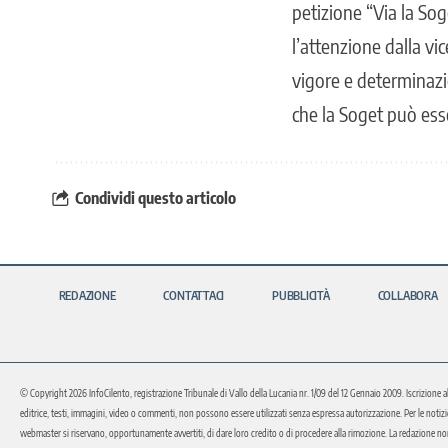
petizione “Via la So
l’attenzione dalla vi
vigore e determinazi
che la Soget può es
Condividi questo articolo
REDAZIONE
CONTATTACI
PUBBLICITÀ
COLLABORA
© Copyright 2026 InfoCilento, registrazione Tribunale di Vallo della Lucania nr. 1/09 del 12 Gennaio 2009. Iscrizione a
editrice, testi, immagini, video o commenti, non possono essere utilizzati senza espressa autorizzazione. Per le notizie o 
webmaster si riservano, opportunamente avvertiti, di dare loro credito o di procedere alla rimozione. La redazione non 