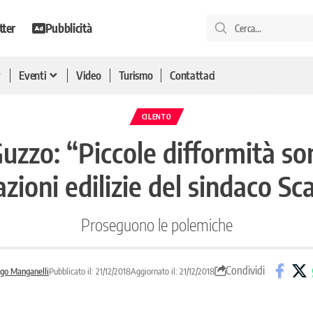
tter
Pubblicità
Eventi
Video
Turismo
Contattaci
CILENTO
Guzzo: “Piccole difformità so
zioni edilizie del sindaco Sc
Proseguono le polemiche
Condividi
go Manganelli
Pubblicato il: 21/12/2018
Aggiornato il: 21/12/2018