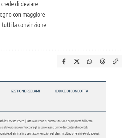
 crede di deviare
impegno con maggiore
tutti la convinzione
GESTIONE RECLAMI
CODICE DI CONDOTTA
abile: Ernesto Rocco | Tutti i contenuti di questo sito sono di proprietà della casa
 stato possibile rintracciare gli autori o aventi diritto dei contenuti riportati, i
bile ad eliminarli su segnalazione qualora gli stessi risultino offensivi e/o oltraggiosi.