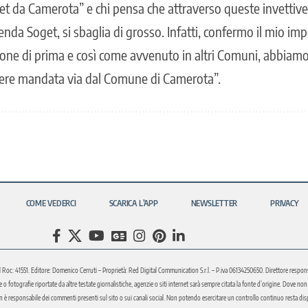
get da Camerota” e chi pensa che attraverso queste invettive
cenda Soget, si sbaglia di grosso. Infatti, confermo il mio 
one di prima e così come avvenuto in altri Comuni, abbiamo 
sere mandata via dal Comune di Camerota”.
COME VEDERCI
SCARICA L’APP
NEWSLETTER
PRIVACY
l Roc: 41551. Editore: Domenico Cerruti – Proprietà: Red Digital Communication S.r.l. – P.iva 06134250650. Direttore respons
fotografie riportate da altre testate giornalistiche, agenzie o siti internet sarà sempre citata la fonte d’origine. Dove non sia
è responsabile dei commenti presenti sul sito o sui canali social. Non potendo esercitare un controllo continuo resta disponi