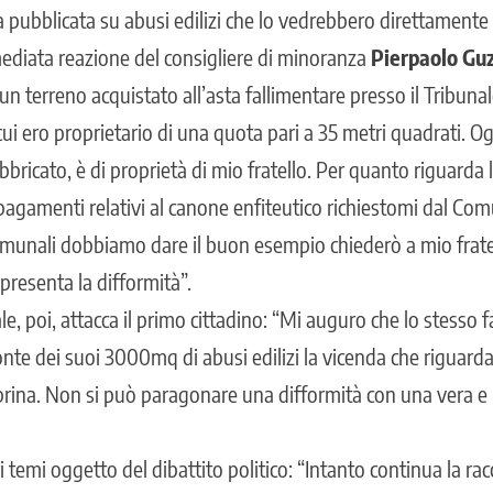
ia pubblicata su abusi edilizi che lo vedrebbero direttamente 
ediata reazione del consigliere di minoranza
Pierpaolo Gu
un terreno acquistato all’asta fallimentare presso il Tribunale
ui ero proprietario di una quota pari a 35 metri quadrati. Og
abbricato, è di proprietà di mio fratello. Per quanto riguarda
pagamenti relativi al canone enfiteutico richiestomi dal Com
comunali dobbiamo dare il buon esempio chiederò a mio fratel
presenta la difformità”.
le, poi, attacca il primo cittadino: “Mi auguro che lo stesso f
onte dei suoi 3000mq di abusi edilizi la vicenda che riguarda
prina. Non si può paragonare una difformità con una vera e
i temi oggetto del dibattito politico: “Intanto continua la rac