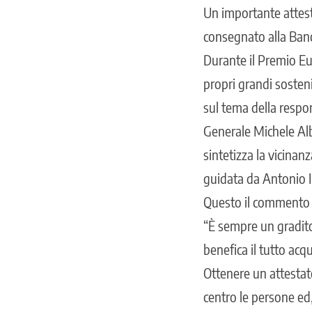
Un importante attest
consegnato alla Banc
Durante il Premio E
propri grandi sosten
sul tema della respo
Generale Michele Alb
sintetizza la vicinan
guidata da Antonio
Questo il commento 
“È sempre un gradito
benefica il tutto acq
Ottenere un attestato
centro le persone ed,