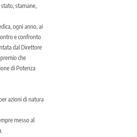
 stato, stamane,
ica, ogni anno, ai
contro e confronto
ntata dal Direttore
n premio che
zione di Potenza
er azioni di natura
 sempre messo al
à.