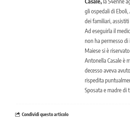
Casale,
la 54enne ag
gli ospedali di Eboli
dei familiari, assisti
Ad eseguirla il medic
non ha permesso di in
Maiese si è riservato
Antonella Casale è mo
decesso aveva avuto f
rispedita puntualment
Sposata e madre di tr
Condividi questo articolo