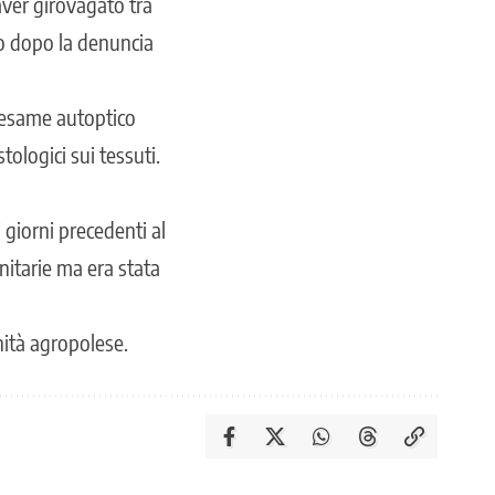
aver girovagato tra
ato dopo la denuncia
l’esame autoptico
tologici sui tessuti.
 giorni precedenti al
anitarie ma era stata
nità agropolese.