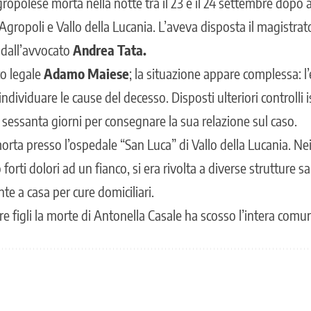
ropolese morta nella notte tra il 23 e il 24 settembre dopo 
, Agropoli e Vallo della Lucania. L’aveva disposta il magistr
ti dall’avvocato
Andrea Tata.
o legale
Adamo Maiese
; la situazione appare complessa: 
dividuare le cause del decesso. Disposti ulteriori controlli is
 sessanta giorni per consegnare la sua relazione sul caso.
rta presso l’ospedale “San Luca” di Vallo della Lucania. Nei
orti dolori ad un fianco, si era rivolta a diverse strutture s
e a casa per cure domiciliari.
e figli la morte di Antonella Casale ha scosso l’intera comu