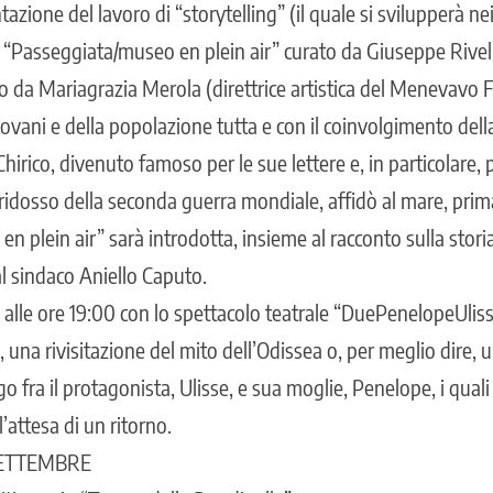
tazione del lavoro di “storytelling” (il quale si svilupperà n
la “Passeggiata/museo en plein air” curato da Giuseppe Rivel
 da Mariagrazia Merola (direttrice artistica del Menevavo Fe
ovani e della popolazione tutta e con il coinvolgimento dell
irico, divenuto famoso per le sue lettere e, in particolare, 
a ridosso della seconda guerra mondiale, affidò al mare, prim
 plein air” sarà introdotta, insieme al racconto sulla stori
al sindaco Aniello Caputo.
e alle ore 19:00 con lo spettacolo teatrale “DuePenelopeUlis
 una rivisitazione del mito dell’Odissea o, per meglio dire
ogo fra il protagonista, Ulisse, e sua moglie, Penelope, i qual
’attesa di un ritorno.
ETTEMBRE