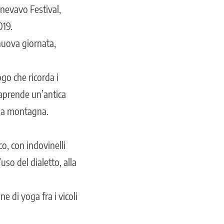
nevavo Festival,
019.
 nuova giornata,
ogo che ricorda i
traprende un’antica
o la montagna.
ico, con indovinelli
’uso del dialetto, alla
e di yoga fra i vicoli