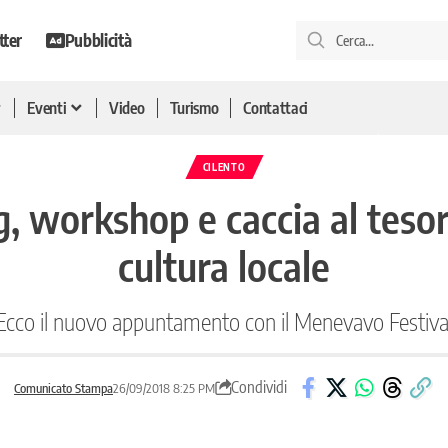
tter
Pubblicità
Eventi
Video
Turismo
Contattaci
CILENTO
g, workshop e caccia al tesor
cultura locale
Ecco il nuovo appuntamento con il Menevavo Festiva
Condividi
Comunicato Stampa
26/09/2018 8:25 PM