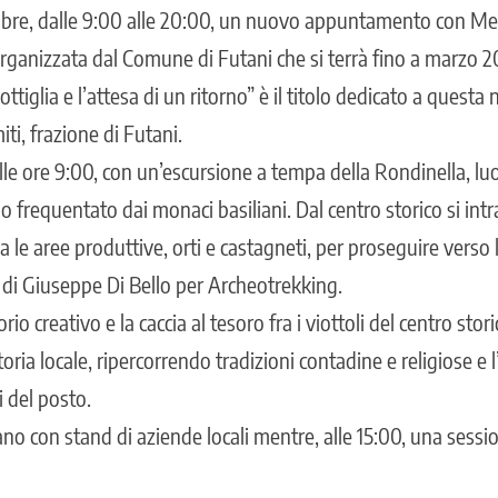
re, dalle 9:00 alle 20:00, un nuovo appuntamento con Me
rganizzata dal Comune di Futani che si terrà fino a marzo 2
ttiglia e l’attesa di un ritorno” è il titolo dedicato a questa
ti, frazione di Futani.
alle ore 9:00, con un’escursione a tempa della Rondinella, lu
rio frequentato dai monaci basiliani. Dal centro storico si in
a le aree produttive, orti e castagneti, per proseguire vers
a di Giuseppe Di Bello per Archeotrekking.
rio creativo e la caccia al tesoro fra i viottoli del centro stor
storia locale, ripercorrendo tradizioni contadine e religiose e l
i del posto.
ano con stand di aziende locali mentre, alle 15:00, una session