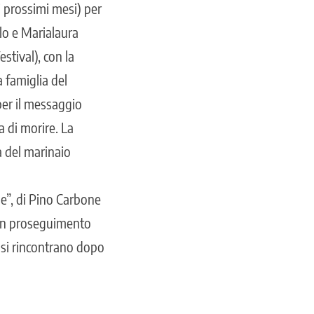
ei prossimi mesi) per
lo e Marialaura
stival), con la
a famiglia del
per il messaggio
a di morire. La
a del marinaio
se”, di Pino Carbone
, un proseguimento
i si rincontrano dopo