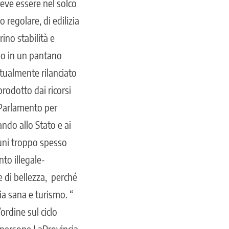
 deve essere nel solco
 regolare, di edilizia
ino stabilità e
so in un pantano
ntualmente rilanciato
rodotto dai ricorsi
 Parlamento per
dando allo Stato e ai
muni troppo spesso
to illegale-
 di bellezza, perché
ia sana e turismo. “
ordine sul ciclo
persone.La
Provincia