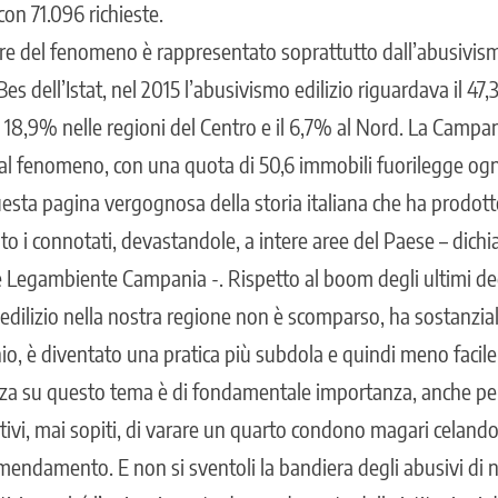
con 71.096 richieste.
re del fenomeno è rappresentato soprattutto dall’abusivism
es dell’Istat, nel 2015 l’abusivismo edilizio riguardava il 4
l 18,9% nelle regioni del Centro e il 6,7% al Nord. La Campa
al fenomeno, con una quota di 50,6 immobili fuorilegge ogn
uesta pagina vergognosa della storia italiana che ha prodot
ato i connotati, devastandole, a intere aree del Paese – dich
 Legambiente Campania -. Rispetto al boom degli ultimi de
 edilizio nella nostra regione non è scomparso, ha sostanzia
io, è diventato una pratica più subdola e quindi meno facile
anza su questo tema è di fondamentale importanza, anche pe
tivi, mai sopiti, di varare un quarto condono magari celando
endamento. E non si sventoli la bandiera degli abusivi di ne