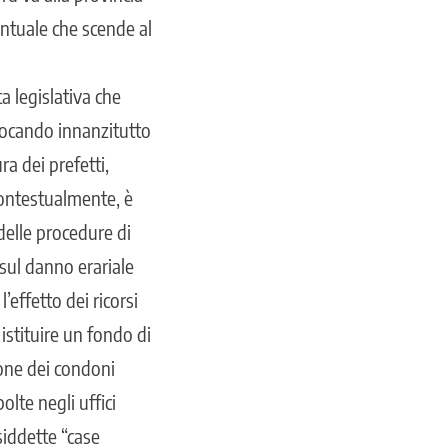
entuale che scende al
 legislativa che
avocando innanzitutto
ra dei prefetti,
 Contestualmente, è
 delle procedure di
i sul danno erariale
’effetto dei ricorsi
istituire un fondo di
ione dei condoni
olte negli uffici
siddette “case