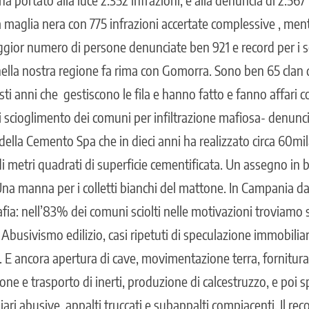
a maglia nera con 775 infrazioni accertate complessive , ment
ggior numero di persone denunciate ben 921 e record per i s
nella nostra regione fa rima con Gomorra. Sono ben 65 clan d
 anni che gestiscono le fila e hanno fatto e fanno affari co
i scioglimento dei comuni per infiltrazione mafiosa- denunc
ella Cemento Spa che in dieci anni ha realizzato circa 60mil
di metri quadrati di superficie cementificata. Un assegno in 
Una manna per i colletti bianchi del mattone. In Campania da
fia: nell’83% dei comuni sciolti nelle motivazioni troviamo s
 Abusivismo edilizio, casi ripetuti di speculazione immobiliar
 E ancora apertura di cave, movimentazione terra, fornitura
one e trasporto di inerti, produzione di calcestruzzo, e poi s
iari abusive, appalti truccati e subappalti compiacenti. Il rec