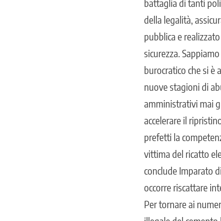
battaglia di tanti pol
della legalità, assic
pubblica e realizzato
sicurezza. Sappiamo
burocratico che si è 
nuove stagioni di abu
amministrativi mai g
accelerare il ripristi
prefetti la competen
vittima del ricatto e
conclude Imparato di
occorre riscattare in
Per tornare ai numeri,
illegale del cemento 