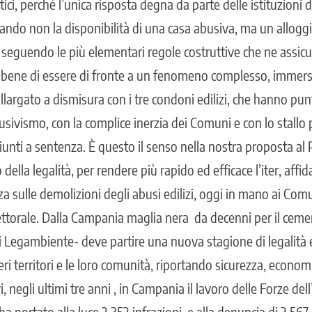
itici, perché l’unica risposta degna da parte delle istituzioni
urando non la disponibilità di una casa abusiva, ma un alloggio
 seguendo le più elementari regole costruttive che ne assicur
 bene di essere di fronte a un fenomeno complesso, immer
allargato a dismisura con i tre condoni edilizi, che hanno pu
sivismo, con la complice inerzia dei Comuni e con lo stallo p
iunti a sentenza. È questo il senso nella nostra proposta al
no della legalità, per rendere più rapido ed efficace l’iter, affi
za sulle demolizioni degli abusi edilizi, oggi in mano ai Co
lettorale. Dalla Campania maglia nera da decenni per il cemen
 Legambiente- deve partire una nuova stagione di legalità e
teri territori e le loro comunità, riportando sicurezza, econom
 negli ultimi tre anni , in Campania il lavoro delle Forze dell’
ha portato alla luce 2.352 infrazioni, e alla denuncia di 2.567