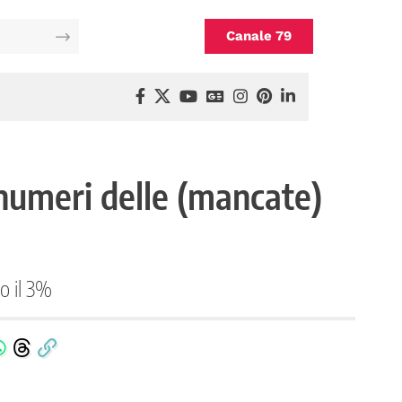
Canale 79
 numeri delle (mancate)
o il 3%