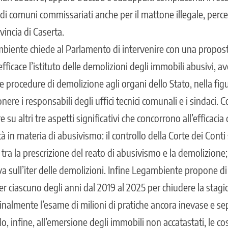
 di comuni commissariati anche per il mattone illegale, perc
vincia di Caserta.
biente chiede al Parlamento di intervenire con una proposta
fficace l’istituto delle demolizioni degli immobili abusivi, 
le procedure di demolizione agli organi dello Stato, nella figu
ere i responsabili degli uffici tecnici comunali e i sindaci.
 su altri tre aspetti significativi che concorrono all’efficacia
ità in materia di abusivismo: il controllo della Corte dei Cont
tra la prescrizione del reato di abusivismo e la demolizione; l
a sull’iter delle demolizioni. Infine Legambiente propone di 
er ciascuno degli anni dal 2019 al 2025 per chiudere la stag
finalmente l’esame di milioni di pratiche ancora inevase e sep
 infine, all’emersione degli immobili non accatastati, le co