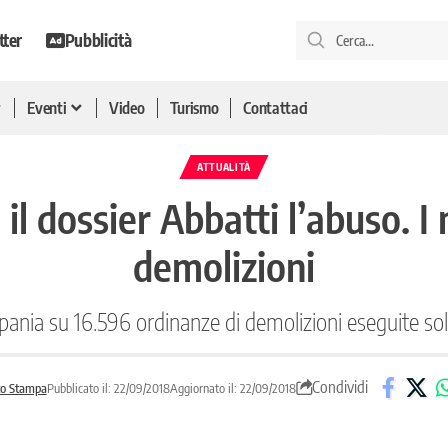
tter
Pubblicità
Eventi
Video
Turismo
Contattaci
ATTUALITÀ
l dossier Abbatti l’abuso. I
demolizioni
ania su 16.596 ordinanze di demolizioni eseguite sol
Condividi
o Stampa
Pubblicato il: 22/09/2018
Aggiornato il: 22/09/2018