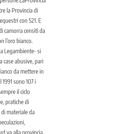
re la Provincia di
equestri con 521. E
i camorra censiti da
n l’oro bianco.
ia Legambiente- si
a case abusive, pari
bianco da mettere in
l 1991 sono 107 i
empre il ciclo
e, pratiche di
 di materiale da
peculazioni,
ord va alla provincia