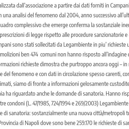
alizzata dall’associazione a partire dai dati forniti in Campa
on una analisi del fenomeno dal 2004, anno successivo all’
l quadro complessivo che emerge conferma la sostanziale iner
prescrizioni di legge rispetto alle procedure sanzionatorie e d
pani sono stati sollecitati da Legambiente in piu’ richieste uff
emolizioni ben 474 comuni non hanno risposto all’indagine
rmazioni richieste dimostra che purtroppo ancora oggi – i
 del fenomeno e con dati in circolazione spesso carenti, con
mati, siamo di fronte a informazioni gelosamente custodite
nia ha riguardato anche le domande di sanatoria. Hanno ri
 tre condoni (L. 47/1985, 724/1994 e 269/2003) Legambiente
e di sanatoria: sostanzialmente una nuova città/metropoli tu
a Provincia di Napoli dove sono bene
259.170
le richieste di sa