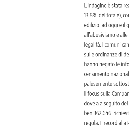
L’indagine è stata re
13,8% del totale), c
edilizio, ad oggi e i
all’abusivismo e alle 
legalità. I comuni cam
sulle ordinanze di d
hanno negato le info
censimento nazionale
palesemente sottosti
Il focus sulla Campa
dove a a seguito dei
ben
362.646
richiest
regola. Il record all