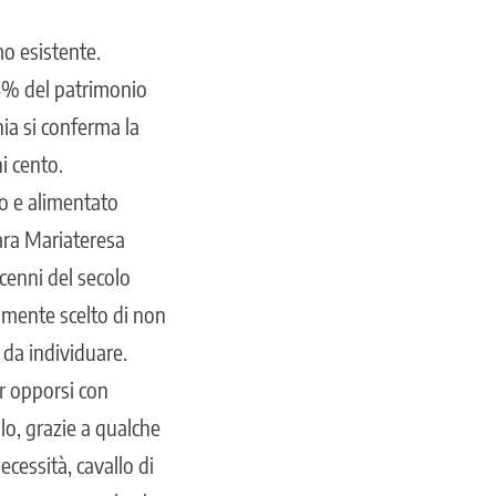
o esistente.
7,3% del patrimonio
nia si conferma la
i cento.
to e alimentato
iara Mariateresa
cenni del secolo
lmente scelto di non
 da individuare.
r opporsi con
lo, grazie a qualche
cessità, cavallo di