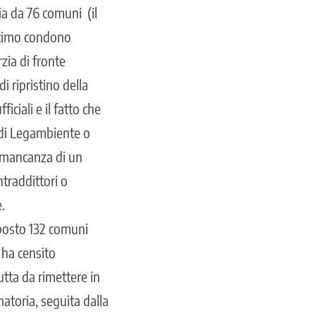
nia da 76 comuni (il
ultimo condono
zia di fronte
i ripristino della
iciali e il fatto che
 di Legambiente o
n mancanza di un
traddittori o
.
sposto 132 comuni
 ha censito
tta da rimettere in
natoria, seguita dalla