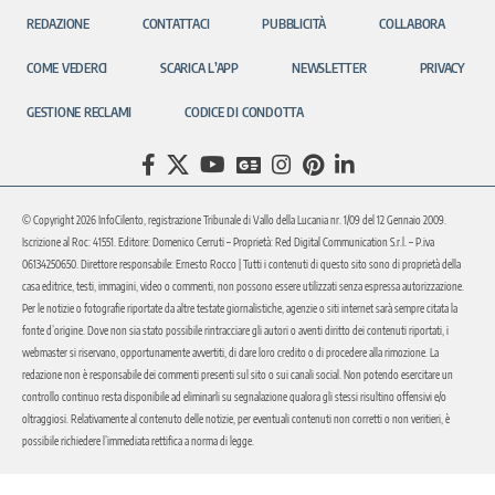
REDAZIONE
CONTATTACI
PUBBLICITÀ
COLLABORA
COME VEDERCI
SCARICA L’APP
NEWSLETTER
PRIVACY
GESTIONE RECLAMI
CODICE DI CONDOTTA
© Copyright 2026 InfoCilento, registrazione Tribunale di Vallo della Lucania nr. 1/09 del 12 Gennaio 2009.
Iscrizione al Roc: 41551. Editore: Domenico Cerruti – Proprietà: Red Digital Communication S.r.l. – P.iva
06134250650. Direttore responsabile: Ernesto Rocco | Tutti i contenuti di questo sito sono di proprietà della
casa editrice, testi, immagini, video o commenti, non possono essere utilizzati senza espressa autorizzazione.
Per le notizie o fotografie riportate da altre testate giornalistiche, agenzie o siti internet sarà sempre citata la
fonte d’origine. Dove non sia stato possibile rintracciare gli autori o aventi diritto dei contenuti riportati, i
webmaster si riservano, opportunamente avvertiti, di dare loro credito o di procedere alla rimozione. La
redazione non è responsabile dei commenti presenti sul sito o sui canali social. Non potendo esercitare un
controllo continuo resta disponibile ad eliminarli su segnalazione qualora gli stessi risultino offensivi e/o
oltraggiosi. Relativamente al contenuto delle notizie, per eventuali contenuti non corretti o non veritieri, è
possibile richiedere l’immediata rettifica a norma di legge.