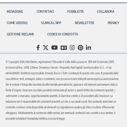
REDAZIONE
CONTATTACI
PUBBLICITÀ
COLLABORA
COME VEDERCI
SCARICA L’APP
NEWSLETTER
PRIVACY
GESTIONE RECLAMI
CODICE DI CONDOTTA
© Copyright 2026 InfoCilento, registrazione Tribunale di Vallo della Lucania nr. 1/09 del 12 Gennaio 2009.
Iscrizione al Roc: 41551. Editore: Domenico Cerruti – Proprietà: Red Digital Communication S.r.l. – P.iva
06134250650. Direttore responsabile: Ernesto Rocco | Tutti i contenuti di questo sito sono di proprietà della
casa editrice, testi, immagini, video o commenti, non possono essere utilizzati senza espressa autorizzazione.
Per le notizie o fotografie riportate da altre testate giornalistiche, agenzie o siti internet sarà sempre citata la
fonte d’origine. Dove non sia stato possibile rintracciare gli autori o aventi diritto dei contenuti riportati, i
webmaster si riservano, opportunamente avvertiti, di dare loro credito o di procedere alla rimozione. La
redazione non è responsabile dei commenti presenti sul sito o sui canali social. Non potendo esercitare un
controllo continuo resta disponibile ad eliminarli su segnalazione qualora gli stessi risultino offensivi e/o
oltraggiosi. Relativamente al contenuto delle notizie, per eventuali contenuti non corretti o non veritieri, è
possibile richiedere l’immediata rettifica a norma di legge.