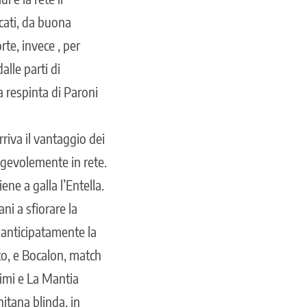
ocati, da buona
rte, invece , per
alle parti di
a respinta di Paroni
rriva il vantaggio dei
 agevolemente in rete.
ne a galla l’Entella.
ni a sfiorare la
 anticipatamente la
ato, e Bocalon, match
Crimi e La Mantia
itana blinda, in