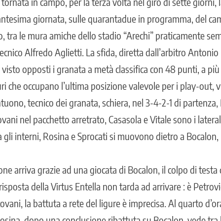
 tornata in campo, per la terza volta nel giro di sette giorni, l
antesima giornata, sulle quarantadue in programma, del c
, tra le mura amiche dello stadio “Arechi” praticamente semi
tecnico Alfredo Aglietti. La sfida, diretta dall’arbitro Anton
 visto opposti i granata a metà classifica con 48 punti, a più
guri che occupano l’ultima posizione valevole per i play-out, 
tuono, tecnico dei granata, schiera, nel 3-4-2-1 di partenza, 
vani nel pacchetto arretrato, Casasola e Vitale sono i latera
gli interni, Rosina e Sprocati si muovono dietro a Bocalon,
ne arriva grazie ad una giocata di Bocalon, il colpo di testa
 risposta della Virtus Entella non tarda ad arrivare : è Petrovi
vani, la battuta a rete del ligure è imprecisa. Al quarto d’or
Rosina, dopo una conclusione ribattuta su Bocalon, vede tra lui