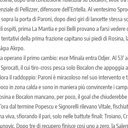
ziale di Pellizzer, difensore dell’Entella. Al ventesimo Spr
sopra la porta di Paroni, dopo dieci giri di lancette stessa so
li ospiti, prima La Mantia e poi Belli provano a farsi vedere d
 tentativi della prima frazione capitano sui piedi di Rosina, l
 Akpa Akrpo.
ta operano il primo cambio: esce Minala entra Odjer. Al 53′ a
 Sprocati, il cui tiro-cross pesca solo Bocalon che appoggia
ora il raddoppio: Paroni è miracoloso nel suo intervento e tie
poco in zona calda e sono in maniera più convincente i campa
Rosina e Bocalon mancano, per poco, il goal che chiuderebbe
ora dal termine Popescu e Signorelli rilevano Vitale, fischi
a viva, sfiorando il pari, solo nelle battute finali: Troiano, 
ovic. Dopo tre di recupero finisce cosi uno a zero, la Salern