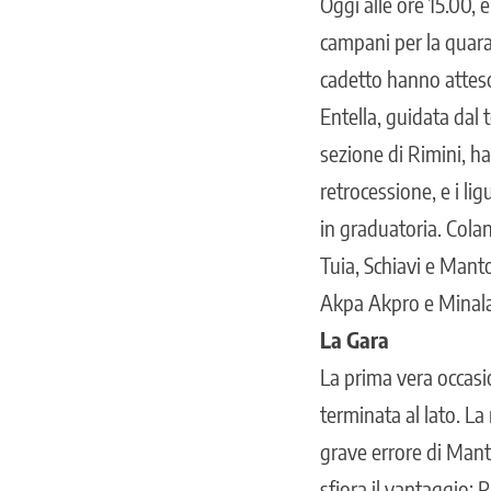
Oggi alle ore 15.00, è
campani per la quar
cadetto hanno atteso
Entella, guidata dal 
sezione di Rimini, ha
retrocessione, e i li
in graduatoria. Colan
Tuia, Schiavi e Manto
Akpa Akpro e Minala 
La Gara
La prima vera occasio
terminata al lato. La
grave errore di Manto
sfiora il vantaggio: 