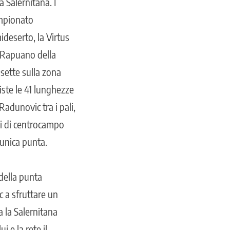
a Salernitana. I
ampionato
deserto, la Virtus
io Rapuano della
 sette sulla zona
viste le 41 lunghezze
Radunovic tra i pali,
li di centrocampo
 unica punta.
 della punta
c a sfruttare un
a la Salernitana
 e la rete il