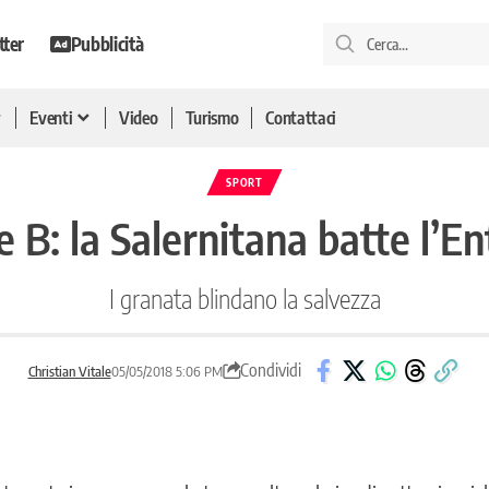
tter
Pubblicità
Eventi
Video
Turismo
Contattaci
SPORT
e B: la Salernitana batte l’En
I granata blindano la salvezza
Condividi
Christian Vitale
05/05/2018 5:06 PM