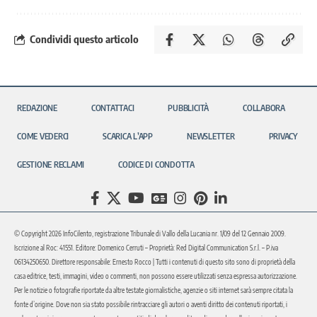
Condividi questo articolo
REDAZIONE
CONTATTACI
PUBBLICITÀ
COLLABORA
COME VEDERCI
SCARICA L’APP
NEWSLETTER
PRIVACY
GESTIONE RECLAMI
CODICE DI CONDOTTA
© Copyright 2026 InfoCilento, registrazione Tribunale di Vallo della Lucania nr. 1/09 del 12 Gennaio 2009.
Iscrizione al Roc: 41551. Editore: Domenico Cerruti – Proprietà: Red Digital Communication S.r.l. – P.iva
06134250650. Direttore responsabile: Ernesto Rocco | Tutti i contenuti di questo sito sono di proprietà della
casa editrice, testi, immagini, video o commenti, non possono essere utilizzati senza espressa autorizzazione.
Per le notizie o fotografie riportate da altre testate giornalistiche, agenzie o siti internet sarà sempre citata la
fonte d’origine. Dove non sia stato possibile rintracciare gli autori o aventi diritto dei contenuti riportati, i